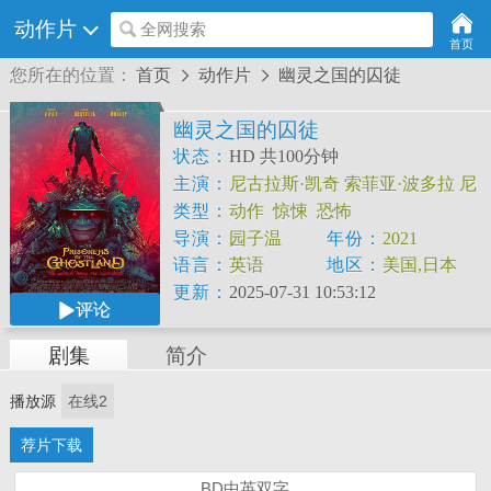
动作片
全网搜索
首页
您所在的位置：
首页
动作片
幽灵之国的囚徒


幽灵之国的囚徒
状态：
HD 共100分钟
主演：
尼古拉斯·凯奇
索菲亚·波多拉
尼
克·卡萨维蒂
比尔·莫斯利
坂口拓
小川辉
类型：
动作
惊悚
恐怖
晃
马修·乔齐克
导演：
园子温
年份：
2021
Takato
Yonemoto
Narisa
Suzuki
Canon
Nawa
语言：
英语
地区：
美国,日本
更新：
2025-07-31 10:53:12
评论
剧集
简介
播放源
在线2
荐片下载
BD中英双字