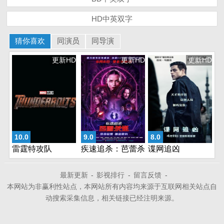
HD中英双字
猜你喜欢
同演员
同导演
更新HD
更新HD
更新HD
10.0
9.0
8.0
雷霆特攻队
疾速追杀：芭蕾杀
谍网追凶
姬
最新更新
-
影视排行
-
留言反馈
-
本网站为非赢利性站点，本网站所有内容均来源于互联网相关站点自
动搜索采集信息，相关链接已经注明来源。