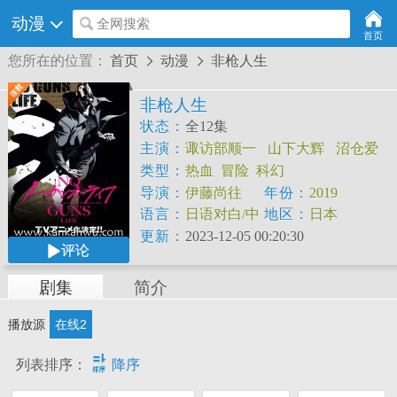
动漫
全网搜索
首页
您所在的位置：
首页
动漫
非枪人生


非枪人生
状态：
全12集
主演：
诹访部顺一
山下大辉
沼仓爱
美
日笠阳子
内田夕夜
堀内贤雄
水
类型：
热血
冒险
科幻
濑祈
三瓶由布子
上田耀司
江原正
导演：
伊藤尚往
年份：
2019
士
高野麻里佳
语言：
日语对白/中
地区：
日本
文字幕
更新：
2023-12-05 00:20:30
评论
剧集
简介
播放源
在线2

列表排序：
降序