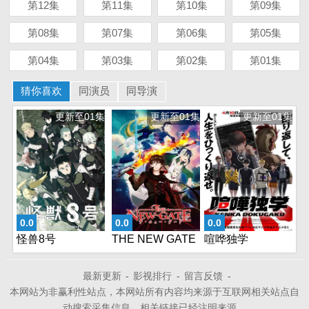
第12集
第11集
第10集
第09集
第08集
第07集
第06集
第05集
第04集
第03集
第02集
第01集
猜你喜欢
同演员
同导演
更新至01集
更新至01集
更新至01集
0.0
0.0
0.0
怪兽8号
THE NEW GATE
喧哗独学
最新更新
-
影视排行
-
留言反馈
-
本网站为非赢利性站点，本网站所有内容均来源于互联网相关站点自
动搜索采集信息，相关链接已经注明来源。