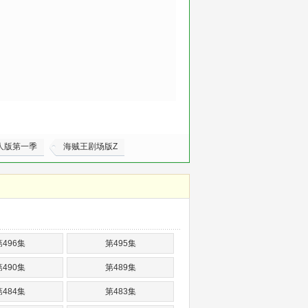
人版第一季
海贼王剧场版Z
第496集
第495集
第490集
第489集
第484集
第483集