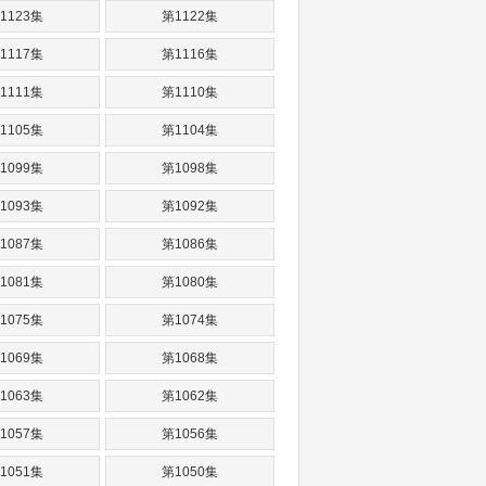
1123集
第1122集
第322集
第321集
1117集
第1116集
第316集
第315集
1111集
第1110集
第310集
第309集
1105集
第1104集
第304集
第303集
1099集
第1098集
第298集
第297集
1093集
第1092集
第292集
第291集
1087集
第1086集
第286集
第285集
1081集
第1080集
第280集
第279集
1075集
第1074集
第274集
第273集
1069集
第1068集
第268集
第267集
1063集
第1062集
第262集
第261集
1057集
第1056集
第256集
第255集
1051集
第1050集
第250集
第249集