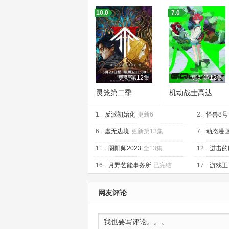
第176集
第175
10.0
7.0
第971集
第970
第170集
第169
第965集
第964
第164集
第163
第959集
第958
第158集
第157
第953集
第952
第152集
第151
更新第12集
更新第12集
第947集
第946
第146集
第145
灵笼第二季
机动战士高达
GQuuuuuuX
第941集
第940
第140集
第139
1.
反派初始化
更新6
2.
怪兽8号
第935集
第934
第134集
第133
6.
虚无边境
更新第13集
7.
动态漫画
第929集
第928
第128集
第127
287集
11.
阴阳师2023
全13集
12.
进击的
第923集
第922
第122集
第121
篇
HD中字
16.
月野艺能事务所
已完结
17.
游戏王 
第917集
第916
第116集
第115
集
网友评论
第911集
第910
第110集
第109
第905集
第904
第104集
第103