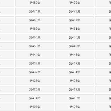
集
第480集
第479集
集
第474集
第473集
集
第468集
第467集
集
第462集
第461集
集
第456集
第455集
集
第450集
第449集
集
第444集
第443集
集
第438集
第437集
集
第432集
第431集
集
第426集
第425集
集
第420集
第419集
集
第414集
第413集
集
第408集
第407集