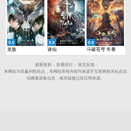
0.0
0.0
0.0
龙族
诛仙
斗破苍穹 年番
最新更新
-
影视排行
-
留言反馈
-
本网站为非赢利性站点，本网站所有内容均来源于互联网相关站点自
动搜索采集信息，相关链接已经注明来源。