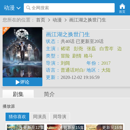
动漫
全网搜索
首页
您所在的位置：
首页
动漫
画江湖之换世门生


画江湖之换世门生
状态：
共40话 已更新至20话
主演：
褚珺
彭尧
张磊
白雪岑
边
江
齐斯伽
赵毅
杨默
李璐
林兰
类型：
冒险
剧情
格斗
阎萌萌
四刀徽章
赵述仁
汤水雨
导演：
刘阔
年份：
2017
语言：
普通话对白/
地区：
大陆
中文字幕
更新：
2020-12-02 19:16:59
评论
剧集
简介
播放源
猜你喜欢
同演员
同导演
更新至12集
更新至15集
更新至16集