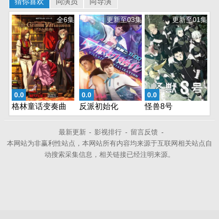
猜你喜欢
同演员
同导演
全6集
更新至03集
更新至01集
0.0
0.0
0.0
格林童话变奏曲
反派初始化
怪兽8号
最新更新
-
影视排行
-
留言反馈
-
本网站为非赢利性站点，本网站所有内容均来源于互联网相关站点自
动搜索采集信息，相关链接已经注明来源。