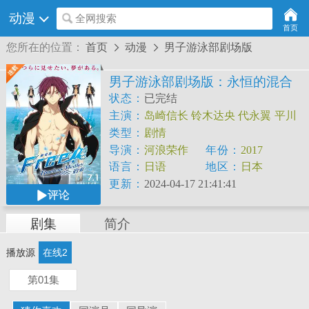
动漫
全网搜索
首页
您所在的位置：
首页
动漫
男子游泳部剧场版


男子游泳部剧场版：永恒的混合
泳之约定
状态：
已完结
主演：
岛崎信长
铃木达央
代永翼
平川
大辅
宫野真守
细谷佳正
宫田幸季
铃村
类型：
剧情
健一
丰永利行
内山昂辉
导演：
河浪荣作
年份：
2017
语言：
日语
地区：
日本
更新：
2024-04-17 21:41:41
评论
剧集
简介
播放源
在线2
第01集