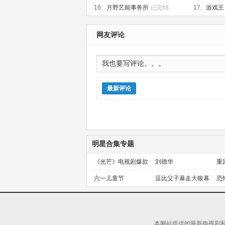
更新第153集
16.
月野艺能事务所
已完结
17.
游戏王 
集
网友评论
最新评论
明星合集专题
《光芒》电视剧爆款
刘德华
重
预定！
金
六一儿童节
逗比父子暴走大银幕
恐
本网站提供的最新电视剧和