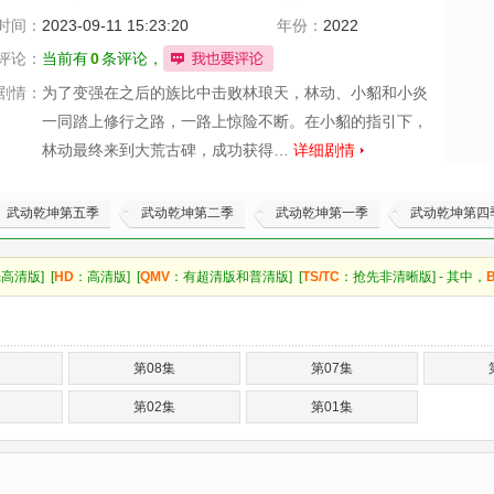
时间：
2023-09-11 15:23:20
年份：
2022
评论：
当前有
0
条评论，
剧情：
为了变强在之后的族比中击败林琅天，林动、小貂和小炎
一同踏上修行之路，一路上惊险不断。在小貂的指引下，
林动最终来到大荒古碑，成功获得…
详细剧情
武动乾坤第五季
武动乾坤第二季
武动乾坤第一季
武动乾坤第四
高清版] [
HD
：高清版] [
QMV
：有超清版和普清版] [
TS/TC
：抢先非清晰版] - 其中，
第08集
第07集
第02集
第01集