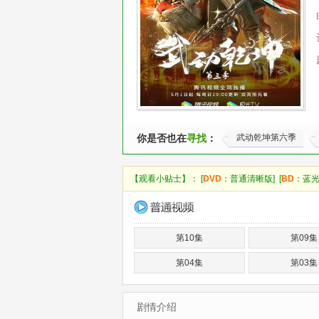
你是否也在
寻找
：
武动乾坤第六季
【观看小贴士】： [
DVD
：普通清晰版] [
BD
：蓝光
第10集
第09集
第04集
第03集
剧情介绍