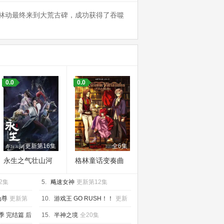
林动最终来到大荒古碑，成功获得了吞噬
0.0
0.0
更新第16集
全6集
永生之气壮山河
格林童话变奏曲
2集
5.
飚速女神
更新第12集
仙尊
更新第
10.
游戏王 GO RUSH！！
更新
第145集
季 完结篇 后
15.
半神之境
全20集