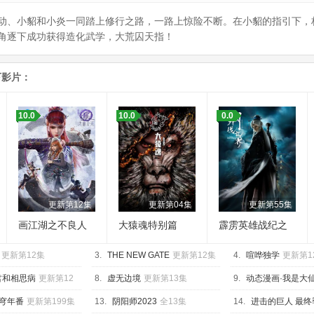
动、小貂和小炎一同踏上修行之路，一路上惊险不断。在小貂的指引下，
角逐下成功获得造化武学，大荒囚天指！
下影片：
10.0
10.0
0.0
更新第12集
更新第04集
更新第55集
画江湖之不良人
大猿魂特别篇
霹雳英雄战纪之
第七季
刜伐世界
更新第12集
3.
THE NEW GATE
更新第12集
4.
喧哗独学
更新第1
君和相思病
更新第12
8.
虚无边境
更新第13集
9.
动态漫画·我是大
287集
穹年番
更新第199集
13.
阴阳师2023
全13集
14.
进击的巨人 最终