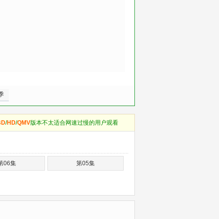
季
BD
/
HD
/
QMV
版本不太适合网速过慢的用户观看
第06集
第05集