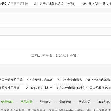
篇
HD中字
ARC-V
更新至第146
18.
男子游泳部剧场版：永恒的
19.
哆啦A梦：新·大
混合泳之约定
已完结
团
已完结
当前没有评论，赶紧抢个沙发！
回国产恐怖片的黄
万万没想到，汽车还
“五一档”青春电影当
2015年5月内地影
时代
能干这个？
道
前瞻
怖片惊悚的灵魂
2015年7月内地影市
复兴武侠电影的N种尝
中国人爱看什么样
前瞻
试
喜剧？
使用帮助
-
常见问题
-
给我留言
-
最新更新
-
网站地图
-
RSS订阅
电影资源均系收集于各大视频网站，本网站只提供web页面服务，并不提供影片资