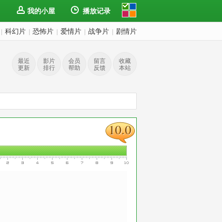
我的小屋
播放记录
科幻片
恐怖片
爱情片
战争片
剧情片
|
|
|
|
|
最近
影片
会员
留言
收藏
更新
排行
帮助
反馈
本站
10.0
10.0