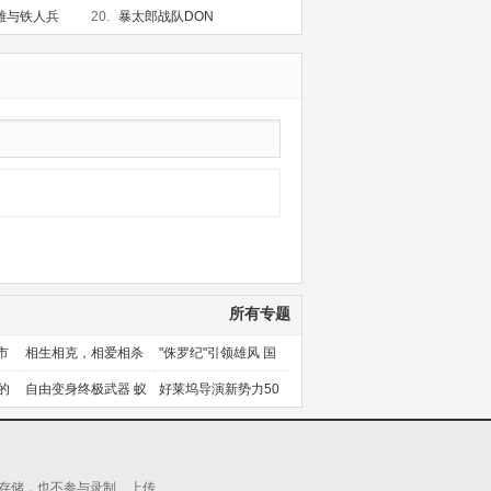
雄与铁人兵
20.
暴太郎战队DON
BROTHERS
已完结
所有专题
市
相生相克，相爱相杀
"侏罗纪"引领雄风 国
产片下旬逆袭
的
自由变身终极武器 蚁
好莱坞导演新势力50
人能力使用者大盘点
人上篇
源存储，也不参与录制、上传