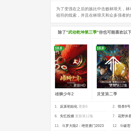
为了变强在之后的族比中击败林琅天，林
祖符的线索，并且在林琅天和众多强者的
除了"
武动乾坤第三季
"你也可能喜欢以
10.0
10.0
更新HD
更新第12集
雄狮少年2
灵笼第二季
1.
反派初始化
更新6
2.
怪兽8号
6.
失忆投捕
更新第12集
7.
花野井
集
11.
斗罗大陆2：绝世唐门2023
12.
斗破苍