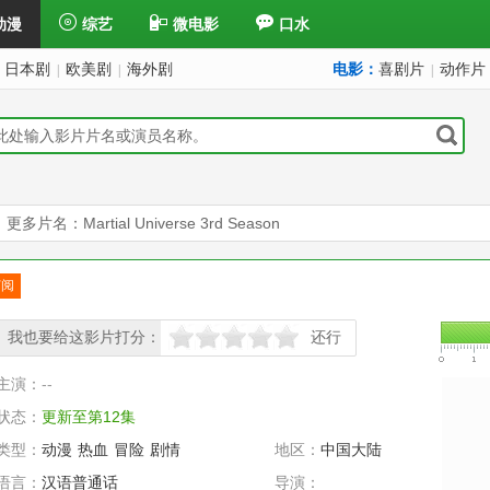
动漫
综艺
微电影
口水
日本剧
欧美剧
海外剧
电影：
喜剧片
动作片
|
|
|
更多片名：Martial Universe 3rd Season
订阅
已订
我也要给这影片打分：
还行
很差
较差
还行
推荐
力荐
主演：
--
状态：
更新至第12集
类型：
动漫
热血
冒险
剧情
地区：
中国大陆
语言：
汉语普通话
导演：