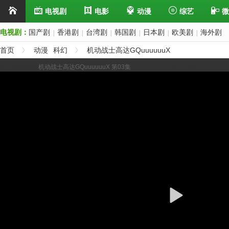
电视剧
电影
动漫
综艺
微
电视剧：
国产剧
香港剧
台湾剧
韩国剧
日本剧
欧美剧
海外剧
|
|
|
|
|
|
首页
动漫
科幻
机动战士高达GQuuuuuuX
展开/缩进选集
机动战士高达GQuuuuuuX 第03集
上一集
下一集