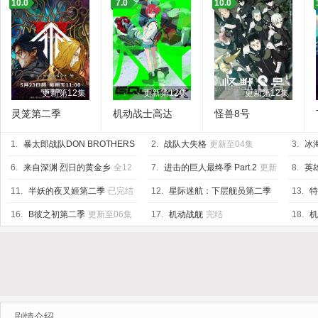
10.0
7.0
10.0
更新第12集
更新第12集
更新第12集
灵笼第二季
机动战士高达
怪兽8号
GQuuuuuuX
1.
暴太郎战队DON BROTHERS
2.
战队大失格
更新至04集
3.
冰
已完结
6.
来自深渊 烈日的黄金乡
全12
7.
进击的巨人最终季 Part.2
更新
8.
英
集
至05集
11.
半妖的夜叉姬第二季
已完结
12.
星际迷航：下层舰员第二季
13.
特
已完结
16.
B彼之初第二季
更新至06集
17.
机动战舰
完结
18.
机
剧情介绍