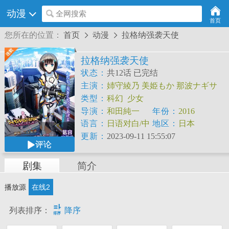
动漫
全网搜索
首页
您所在的位置：
首页
动漫
拉格纳强袭天使


拉格纳强袭天使
状态：
共12话 已完结
主演：
姉守綾乃
美姫もか
那波ナギサ
華ノ宮伊月
类型：
科幻
少女
导演：
和田純一
年份：
2016
语言：
日语对白/中
地区：
日本
文字幕
更新：
2023-09-11 15:55:07
评论
剧集
简介
播放源
在线2

列表排序：
降序