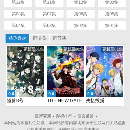
第12集
第11集
第10集
第09集
第08集
第07集
第06集
第05集
第04集
第03集
第02集
第01集
猜你喜欢
同演员
同导演
更新至01集
更新至01集
更新至01集
0.0
0.0
0.0
怪兽8号
THE NEW GATE
失忆投捕
最新更新
-
影视排行
-
留言反馈
-
本网站为非赢利性站点，本网站所有内容均来源于互联网相关站点自
动搜索采集信息，相关链接已经注明来源。