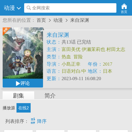
动漫
全网搜索
首页
您所在的位置：
首页
动漫
来自深渊


来自深渊
状态：
共13话 已完结
主演：
富田美优
伊濑茉莉也
村田太志
田村睦心
沼仓爱美
塙爱美
坂本真绫
井
类型：
热血
冒险
泽诗织
大原沙耶香
丰崎爱生
导演：
小島正幸
年份：
2017
语言：
日语对白/中
地区：
日本
文字幕
更新：
2023-09-11 16:08:20
评论
剧集
简介
播放源
在线2

列表排序：
降序