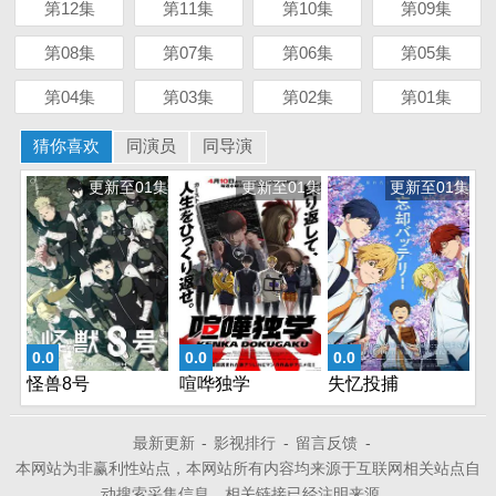
第12集
第11集
第10集
第09集
第08集
第07集
第06集
第05集
第04集
第03集
第02集
第01集
猜你喜欢
同演员
同导演
更新至01集
更新至01集
更新至01集
0.0
0.0
0.0
怪兽8号
喧哗独学
失忆投捕
最新更新
-
影视排行
-
留言反馈
-
本网站为非赢利性站点，本网站所有内容均来源于互联网相关站点自
动搜索采集信息，相关链接已经注明来源。