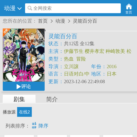
动漫
全网搜索
首页
您所在的位置：
首页
动漫
灵能百分百


灵能百分百
状态：
共12话 全12集
主演：
伊藤节生
樱井孝宏
种崎敦美
松
冈祯丞
藤村步
佐武宇绮
大塚明夫
入野
类型：
热血
冒险
自由
细谷佳正
导演：
立川譲
年份：
2016
语言：
日语对白/中
地区：
日本
文字幕
更新：
2023-12-06 22:49:08
评论
剧集
简介
播放源
在线2

列表排序：
降序