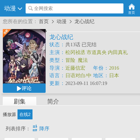
动漫
全网搜索
首页
您所在的位置：
首页
动漫
龙心战纪


龙心战纪
状态：
共13话 已完结
主演：
松冈祯丞
市道真央
内田真礼
类型：
冒险
魔法
导演：
近藤信宏
年份：
2016
语言：
日语对白/中
地区：
日本
文字幕
更新：
2023-09-11 16:07:19
评论
剧集
简介
播放源
在线2

列表排序：
降序