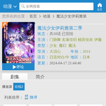
动漫
全网搜索
首页
您所在的位置：
首页
动漫
魔法少女伊莉雅第


魔法少女伊莉雅第二季
状态：
共10话 已完结
主演：
门胁舞
名塚佳织
植田佳奈
伊藤
静
高野直子
松来未祐
类型：
少女
魔幻
魔法
导演：
大沼心
年份：
2014
语言：
日语对白/中
地区：
日本
文字幕
更新：
2024-04-17 21:44:40
评论
剧集
简介
播放源
在线2

列表排序：
降序