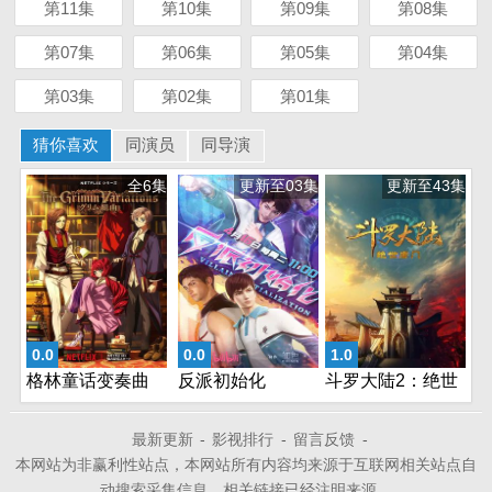
第11集
第10集
第09集
第08集
第07集
第06集
第05集
第04集
第03集
第02集
第01集
猜你喜欢
同演员
同导演
全6集
更新至03集
更新至43集
0.0
0.0
1.0
格林童话变奏曲
反派初始化
斗罗大陆2：绝世
唐门2023
最新更新
-
影视排行
-
留言反馈
-
本网站为非赢利性站点，本网站所有内容均来源于互联网相关站点自
动搜索采集信息，相关链接已经注明来源。