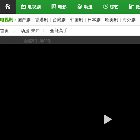
电视剧
电影
动漫
综艺
微
电视剧：
国产剧
香港剧
台湾剧
韩国剧
日本剧
欧美剧
海外剧
|
|
|
|
|
|
首页
动漫
未知
全能高手
展开/缩进选集
全能高手 第02集
上一集
下一集