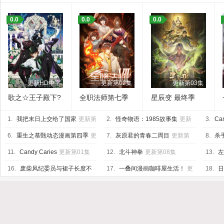
0.0
0.0
0.0
更新HD中字
更新第02集
更新第03集
歌之☆王子殿下?
全职法师第七季
星辰变 最终季
TABOO NIGHT
1.
XXXX剧场版
我把末日上交给了国家
更新第
2.
怪奇物语：1985故事集
更新
3.
Ca
17集
第10集
新第05
6.
重生之慕甄动态漫画第四季
更
7.
灰原君的青春二周目
更新第
8.
杀
新第20集
07集
11.
Candy Caries
更新第01集
12.
北斗神拳
更新第08集
13.
左
16.
废柴风纪委员与裙子长度不
17.
一叠间漫画咖啡屋生活！
更
18.
日
合规的JK的故事
更新第06集
新第06集