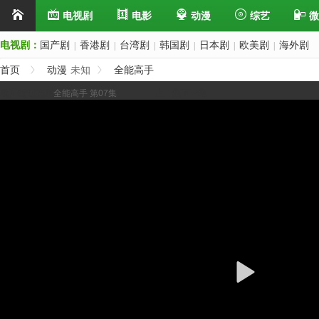
电视剧
电影
动漫
综艺
微
电视剧：
国产剧
香港剧
台湾剧
韩国剧
日本剧
欧美剧
海外剧
|
|
|
|
|
|
首页
动漫
未知
全能高手
展开/缩进选集
全能高手 第07集
上一集
下一集