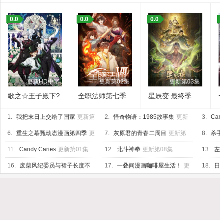
0.0
0.0
0.0
更新HD中字
更新第02集
更新第03集
歌之☆王子殿下?
全职法师第七季
星辰变 最终季
TABOO NIGHT
1.
XXXX剧场版
我把末日上交给了国家
更新第
2.
怪奇物语：1985故事集
更新
3.
Ca
17集
第10集
新第05
6.
重生之慕甄动态漫画第四季
更
7.
灰原君的青春二周目
更新第
8.
杀
新第20集
07集
11.
Candy Caries
更新第01集
12.
北斗神拳
更新第08集
13.
左
16.
废柴风纪委员与裙子长度不
17.
一叠间漫画咖啡屋生活！
更
18.
日
合规的JK的故事
更新第06集
新第06集