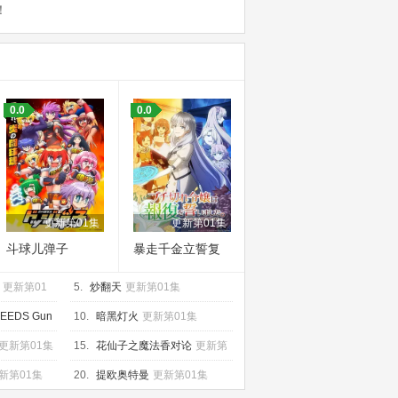
！
0.0
0.0
更新第01集
更新第01集
斗球儿弹子
暴走千金立誓复
仇。～用魔导书
更新第01
5.
炒翻天
更新第01集
之力碾碎祖国～
EDS Gun
10.
暗黑灯火
更新第01集
新第01集
更新第01集
15.
花仙子之魔法香对论
更新第
03集
新第01集
20.
提欧奥特曼
更新第01集