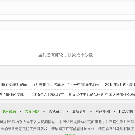
人
更新第01集
当前没有评论，赶紧抢个沙发！
回国产恐怖片的黄
万万没想到，汽车还
“五一档”青春电影当
2015年5月内地影
时代
能干这个？
道
前瞻
怖片惊悚的灵魂
2015年7月内地影市
复兴武侠电影的N种尝
中国人爱看什么样
前瞻
试
喜剧？
使用帮助
-
常见问题
-
给我留言
-
最新更新
-
网站地图
-
RSS订阅
电影资源均系收集于各大视频网站，本网站只提供web页面服务，并不提供影片资
收录的节目无意侵犯了贵司版权，请给网页底部邮箱地址来信，我们会及时处理和回复