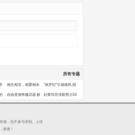
所有专题
市
相生相克，相爱相杀
"侏罗纪"引领雄风 国
产片下旬逆袭
的
自由变身终极武器 蚁
好莱坞导演新势力50
人能力使用者大盘点
人上篇
源存储，也不参与录制、上传
，谢谢！