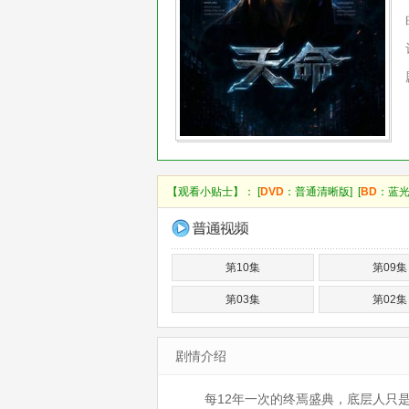
【观看小贴士】： [
DVD
：普通清晰版] [
BD
：蓝光
第10集
第09集
第03集
第02集
剧情介绍
每12年一次的终焉盛典，底层人只是权