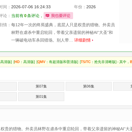
时间：
2026-07-06 16:24:33
年份：
2026
评论：
当前有
0
条评论，
剧情：
每12年一次的终焉盛典，底层人只是权贵的猎物。外卖员
林野在虐杀中重启轮回，带着父亲遗留的神秘AI“大圣”和
一辆破电动车杀回猎场。别人带…
详细剧情
高清版] [
HD
：高清版] [
QMV
：有超清版和普清版] [
TS/TC
：抢先非清晰版] - 其中，
第07集
第06集
第01集
贵的猎物。外卖员林野在虐杀中重启轮回，带着父亲遗留的神秘AI“大圣