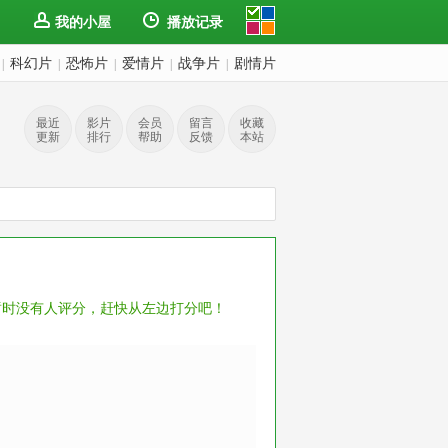
我的小屋
播放记录
科幻片
恐怖片
爱情片
战争片
剧情片
|
|
|
|
|
最近
影片
会员
留言
收藏
更新
排行
帮助
反馈
本站
暂时没有人评分，赶快从左边打分吧！