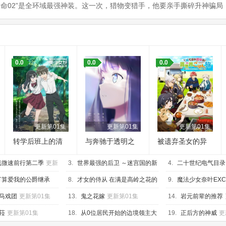
命02”是全环域最强神装。这一次，猎物变猎手，他要亲手撕碎升神骗局
：
0.0
0.0
0.0
更新第01集
更新第01集
更新第01集
转学后班上的清
与奔驰于透明之
被遗弃圣女的异
纯可爱美少女，
夜的你，谈一场
世界美食之旅 用
线微速前行第二季
竟是小时候玩在
更新
3.
世界最强的后卫 ～迷宫国的新
看不见的恋爱。
隐藏技能召唤了
4.
二十世纪电气目录
一起的哥
露营车
人探索者～
更新第01集
集
打算爱我的公爵继承
8.
才女的侍从 在满是高岭之花的
9.
魔法少女奈叶EXCE
何对我宠爱有加
更新
贵族学校暗中照顾
更新第01集
Blaze Vengeance
更
马戏团
更新第01集
13.
鬼之花嫁
更新第01集
14.
岩元前辈的推荐
菈
更新第01集
18.
从0位居民开始的边境领主大
19.
正后方的神威
更