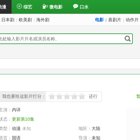
动漫
综艺
微电影
口水
日本剧
欧美剧
海外剧
电影：
喜剧片
动作片
|
|
|
我也要给这影片打分：
还行
很差
较差
还行
推荐
力荐
主演：
内详
状态：
更新第10集
类型：
动漫
未知
地区：
大陆
语言：
国语
导演：
未知