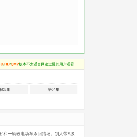
BD
/
HD
/
QMV
版本不太适合网速过慢的用户观看
第05集
第04集
”和一辆破电动车杀回猎场。别人带S级