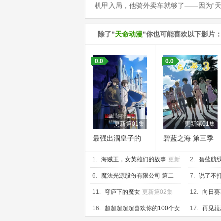
机甲入局，他骑外卖车就够了——因为“天
除了"
天命动漫
"你也可能喜欢以下影片
0.0
0.0
更新第01集
更新第01集
最强出涸皇子的
碧蓝之海 第三季
暗跃帝位争夺
1.
海贼王，女英雄们的故事
更新
2.
碧蓝航
第01集
第01集
6.
魔法光源股份有限公司 第二
7.
说了不
季
更新第01集
人，不知为
11.
穹庐下的魔女
更新第02集
12.
向日葵
第01集
16.
超超超超超喜欢你的100个女
17.
再见菈