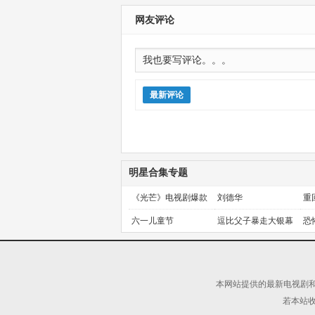
朋友 第三季
更新第01集
网友评论
最新评论
明星合集专题
《光芒》电视剧爆款
刘德华
重
预定！
金
六一儿童节
逗比父子暴走大银幕
恐
本网站提供的最新电视剧和
若本站