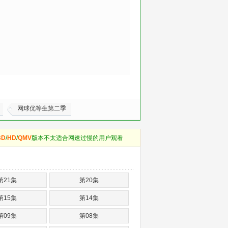
网球优等生第二季
BD
/
HD
/
QMV
版本不太适合网速过慢的用户观看
第21集
第20集
第15集
第14集
第09集
第08集