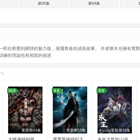
第05集
第04集
一郎在察覺到網球的魅力後，揮灑青春的成長故事。 作者勝木光擁有實
訓練的理論也有相當的描述
片：
10.0
0.0
0.0
更新第04集
更新第55集
更新第16集
大猿魂特别篇
霹雳英雄战纪之
永生之气壮山河