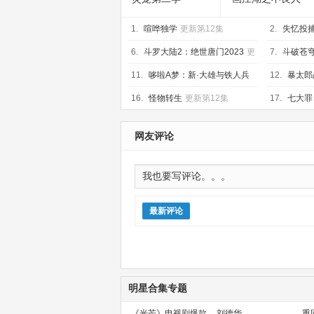
第七季
1.
喧哗独学
更新第12集
2.
失忆投
6.
斗罗大陆2：绝世唐门2023
更
7.
斗破苍
新第153集
11.
哆啦A梦：新·大雄与铁人兵
12.
暴太郎
团
已完结
BROTHERS
16.
怪物转生
更新第12集
17.
七大罪
新至17集
网友评论
最新评论
明星合集专题
《光芒》电视剧爆款
刘德华
重