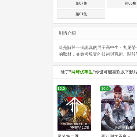
第07集
第06集
第01集
剧情介绍
這是關於一個認真的男子高中生・丸尾榮
的取材，並參考現實的技術與戰術、關於
除了"
网球优等生
"你也可能喜欢以下影
10.0
10.0
更新第12集
更新第12集
灵笼第二季
画江湖之不良人