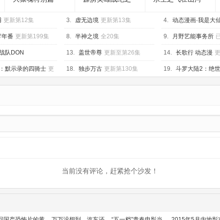
刜伐世界
捕
更新第12集
3.
虚无边境
更新第13集
4.
动态漫画·我是大
287集
穹年番
更新第199集
8.
半神之境
全20集
9.
月野艺能事务所
战队DON
13.
盖世帝尊
更新至第26集
14.
长歌行 动态漫
更
已完结
：默示录的四骑士
更
18.
独步万古
更新第130集
19.
斗罗大陆2：绝
至75集
当前没有评论，赶紧抢个沙发！
回国产恐怖片的黄
万万没想到，汽车还
“五一档”青春电影当
2015年5月内地影