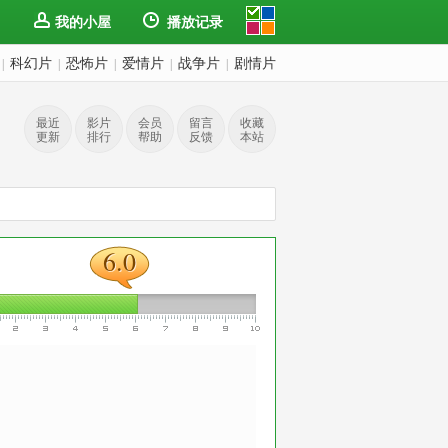
我的小屋
播放记录
科幻片
恐怖片
爱情片
战争片
剧情片
|
|
|
|
|
最近
影片
会员
留言
收藏
更新
排行
帮助
反馈
本站
6.0
6.0