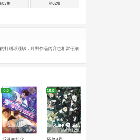
第03集
第02集
際的打網球經驗，針對作品內容也相當仔細
0.0
10.0
更新6
更新第12集
反派初始化
怪兽8号