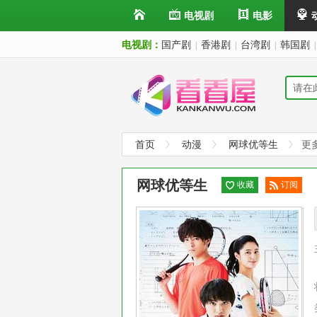
电视剧
电影
电视剧：
国产剧
香港剧
台湾剧
韩国剧
|
|
|
|
首页
动漫
网球优等生
更
网球优等生
收藏
订阅
已订
阅