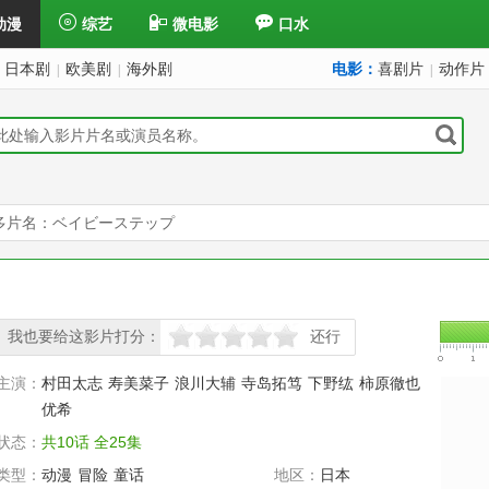
动漫
综艺
微电影
口水
日本剧
欧美剧
海外剧
电影：
喜剧片
动作片
|
|
|
多片名：ベイビーステップ
我也要给这影片打分：
还行
很差
较差
还行
推荐
力荐
主演：
村田太志
寿美菜子
浪川大辅
寺岛拓笃
下野纮
柿原徹也
优希
状态：
共10话 全25集
类型：
动漫
冒险
童话
地区：
日本