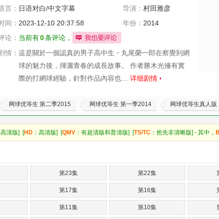
语言：
日语对白/中文字幕
导演：
村田雅彦
时间：
2023-12-10 20:37:58
年份：
2014
评论：
当前有
0
条评论，
剧情：
這是關於一個認真的男子高中生・丸尾榮一郎在察覺到網
球的魅力後，揮灑青春的成長故事。 作者勝木光擁有實
際的打網球經驗，針對作品內容也…
详细剧情
网球优等生 第二季2015
网球优等生 第一季2014
网球优等生真人版
高清版] [
HD
：高清版] [
QMV
：有超清版和普清版] [
TS/TC
：抢先非清晰版] - 其中，
第23集
第22集
第17集
第16集
第11集
第10集