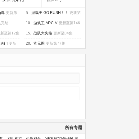
仙尊
更新第
5.
游戏王 GO RUSH！！
更新第
145集
已完结
10.
游戏王 ARC-V
更新至第146
集
新至第12集
15.
战队大失格
更新至04集
世唐门
更新
20.
沧元图
更新第77集
所有专题
市
相生相克，相爱相杀
"侏罗纪"引领雄风 国