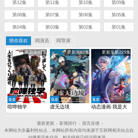
第12集
第11集
第10集
第09集
第08集
第07集
第06集
第05集
第04集
第03集
第02集
第01集
猜你喜欢
同演员
同导演
更新至01集
更新至02集
更新至第229集
0.0
0.0
8.0
喧哗独学
虚无边境
动态漫画·我是大
仙尊
最新更新
-
影视排行
-
留言反馈
-
本网站为非赢利性站点，本网站所有内容均来源于互联网相关站点自
动搜索采集信息，相关链接已经注明来源。