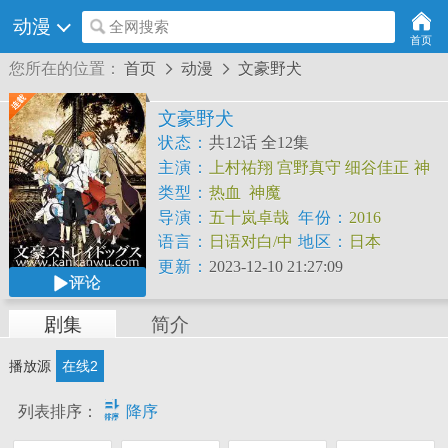
动漫
全网搜索
首页
您所在的位置：
首页
动漫
文豪野犬


文豪野犬
状态：
共12话 全12集
主演：
上村祐翔
宫野真守
细谷佳正
神
谷浩史
丰永利行
小山力也
小见川千明
类型：
热血
神魔
小野贤章
花仓洸幸
嶋村侑
导演：
五十岚卓哉
年份：
2016
语言：
日语对白/中
地区：
日本
文字幕
更新：
2023-12-10 21:27:09
评论
剧集
简介
播放源
在线2

列表排序：
降序