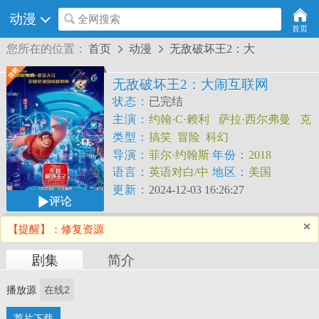
动漫
全网搜索
首页
您所在的位置：
首页
动漫
无敌破坏王2：大


无敌破坏王2：大闹互联网
状态：
已完结
主演：
约翰·C·赖利
萨拉·西尔弗曼
克
里斯汀·贝尔
盖尔·加朵
曼迪·摩尔
凯
类型：
搞笑
冒险
科幻
莉·麦克唐纳
塔拉吉·P·汉森
艾伦·图代
导演：
菲尔·约翰斯
年份：
2018
克
温明娜
伊迪娜·门泽尔
奥丽伊·卡
顿
瑞奇·摩尔
语言：
英语对白/中
地区：
美国
瓦洛
范·迪塞尔
艾德·奥尼尔
阿尔弗
英字幕
更新：
2024-12-03 16:26:27
评论
雷德·莫里纳
裘蒂·班森
简·林奇
杰克
·麦克布瑞尔
阿尼卡·诺尼·罗斯
黄阿
【提醒】：修复资源
丽
弗卢拉·博格
艾琳·贝达
彼特·库
伦
安东尼·丹尼尔斯
琳达·拉金
詹妮
剧集
简介
弗·黑尔
佩吉·奥哈拉
科琳·巴林杰
阿
播放源
在线2
娜·奥缇兹
荐片下载