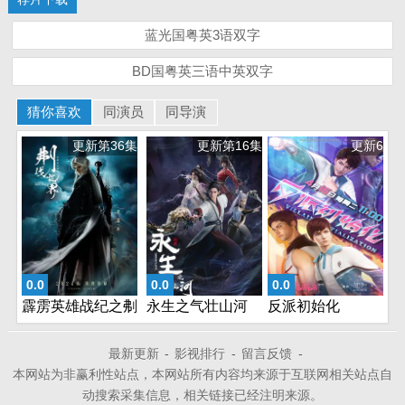
蓝光国粤英3语双字
BD国粤英三语中英双字
猜你喜欢
同演员
同导演
更新第36集
更新第16集
更新6
0.0
0.0
0.0
霹雳英雄战纪之刜
永生之气壮山河
反派初始化
伐世界
最新更新
-
影视排行
-
留言反馈
-
本网站为非赢利性站点，本网站所有内容均来源于互联网相关站点自
动搜索采集信息，相关链接已经注明来源。