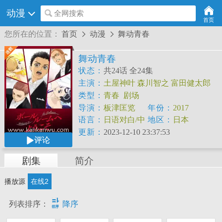
动漫
全网搜索
首页
您所在的位置：
首页
动漫
舞动青春


舞动青春
状态：
共24话 全24集
主演：
土屋神叶
森川智之
富田健太郎
诸星堇
冈本信彦
佐仓绫音
类型：
青春
剧场
导演：
板津匡览
年份：
2017
语言：
日语对白/中
地区：
日本
文字幕
更新：
2023-12-10 23:37:53
评论
剧集
简介
播放源
在线2

列表排序：
降序