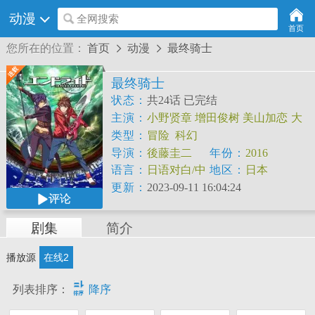
动漫
全网搜索
首页
您所在的位置：
首页
动漫
最终骑士


最终骑士
状态：
共24话 已完结
主演：
小野贤章
增田俊树
美山加恋
大
桥彩香
高桥广树
鸟海浩辅
类型：
冒险
科幻
导演：
後藤圭二
年份：
2016
语言：
日语对白/中
地区：
日本
文字幕
更新：
2023-09-11 16:04:24
评论
剧集
简介
播放源
在线2

列表排序：
降序