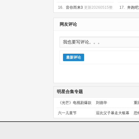
新260515
16.
音你而来3
更新20260515整
17.
奔跑吧
活局
2026051
网友评论
最新评论
明星合集专题
《光芒》电视剧爆款
刘德华
重
预定！
金
六一儿童节
逗比父子暴走大银幕
恐