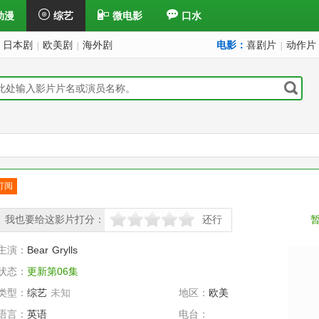
动漫
综艺
微电影
口水
日本剧
欧美剧
海外剧
电影：
喜剧片
动作片
|
|
|
订阅
已订
我也要给这影片打分：
还行
很差
较差
还行
推荐
力荐
主演：
Bear
Grylls
状态：
更新第06集
类型：
综艺
未知
地区：
欧美
语言：
英语
电台：