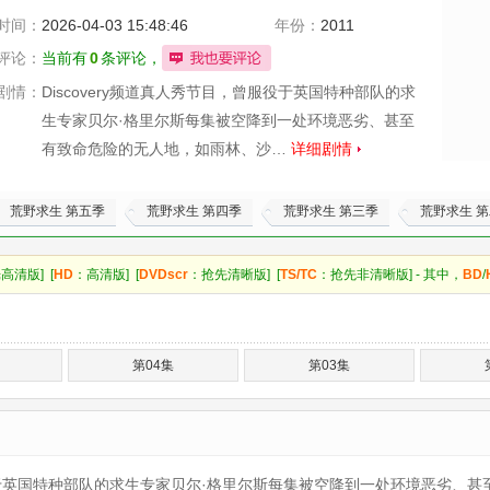
时间：
2026-04-03 15:48:46
年份：
2011
评论：
当前有
0
条评论，
剧情：
Discovery频道真人秀节目，曾服役于英国特种部队的求
生专家贝尔·格里尔斯每集被空降到一处环境恶劣、甚至
有致命危险的无人地，如雨林、沙…
详细剧情
荒野求生 第五季
荒野求生 第四季
荒野求生 第三季
荒野求生 
高清版] [
HD
：高清版] [
DVDscr
：抢先清晰版] [
TS/TC
：抢先非清晰版] - 其中，
BD
/
第04集
第03集
役于英国特种部队的求生专家贝尔·格里尔斯每集被空降到一处环境恶劣、