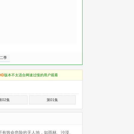
第二季
HD
版本不太适合网速过慢的用户观看
第02集
第01集
甚至有致命危险的无人地，如雨林、沙漠、