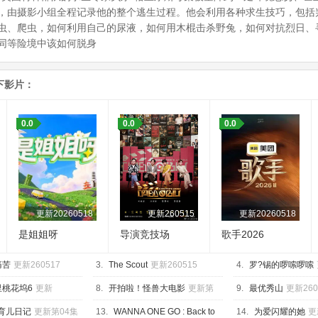
，由摄影小组全程记录他的整个逃生过程。他会利用各种求生技巧，包括
虫、爬虫，如何利用自己的尿液，如何用木棍击杀野兔，如何对抗烈日、
同等险境中该如何脱身
下影片：
0.0
0.0
0.0
更新20260518
更新260515
更新20260518
是姐姐呀
导演竞技场
歌手2026
痛苦
更新260517
3.
The Scout
更新260515
4.
罗?锡的啰嗦啰嗦
里桃花坞6
更新
8.
开拍啦！怪兽大电影
更新第
9.
最优秀山
更新260
上
04集
的育儿日记
更新第04集
13.
WANNA ONE GO : Back to
14.
为爱闪耀的她
更