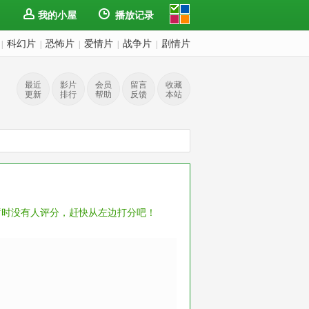
我的小屋
播放记录
科幻片
恐怖片
爱情片
战争片
剧情片
|
|
|
|
|
最近
影片
会员
留言
收藏
更新
排行
帮助
反馈
本站
暂时没有人评分，赶快从左边打分吧！