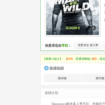
你是否也在
寻找
：
荒野求生 第六季
【观看小贴士】： [
DVD
：普通清晰版] [
BD
：蓝光
第06集
第05集
剧情介绍
Discovery频道真人秀节目，曾服