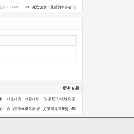
更新260505
20.
死亡游戏：最后的幸存者
更
新260505
所有专题
市
相生相克，相爱相杀
"侏罗纪"引领雄风 国
产片下旬逆袭
的
自由变身终极武器 蚁
好莱坞导演新势力50
人能力使用者大盘点
人上篇