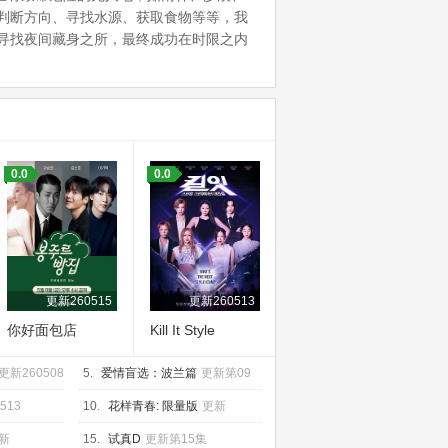
判断方向、寻找水源、获取食物等等，我
寻找夜间藏身之所，最终成功在时限之内
0.0
0.0
更新260515
更新260513
你好面包店
Kill It Style
Creator War
更新260508
5.
爱情盲选：波兰篇
更新第09
集
513
10.
花样青春: 限量版
更新
260518
新
15.
试真D
更新第15集