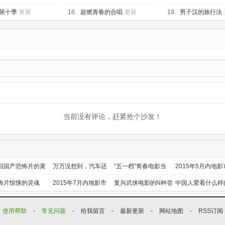
Base
更新260428
20260518下
第十季
更新
18.
超燃青春的合唱
更新
19.
男子汉的旅行法
8第4期加更
202600430
当前没有评论，赶紧抢个沙发！
回国产恐怖片的黄
万万没想到，汽车还
“五一档”青春电影当
2015年5月内地影
时代
能干这个？
道
前瞻
怖片惊悚的灵魂
2015年7月内地影市
复兴武侠电影的N种尝
中国人爱看什么样
前瞻
试
喜剧？
使用帮助
-
常见问题
-
给我留言
-
最新更新
-
网站地图
-
RSS订阅