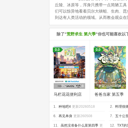
丘陵、冰原等，浑身只携带一点简陋工具
们可以惊异地看着贝尔大啖蛆、生肉、昆
到达有人类活动的领域。从而教会观众在
除了"
荒野求生 第六季
"你也可能喜欢以
0.0
0.0
更新20260518
更新20260518上
马栏花花便利店
爸爸当家 第五季
第三季
1.
种地吧4
更新20260518
2.
料理很
6.
再见单身
更新260508
7.
五十公
20260518
11.
虽然没准备什么菜第四季
更
12.
TXT