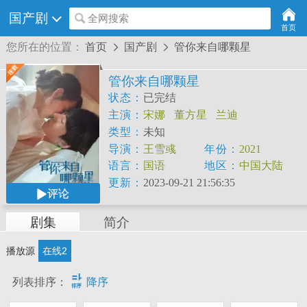
国产剧
全网搜索
首页
您所在的位置：
首页
国产剧
管你来自哪颗星


管你来自哪颗星
状态：
已完结
主演：
宋娜
董方星
兰迪
类型：
未知
导演：
王雪彧
年份：
2021
语言：
国语
地区：
中国大陆
更新：
2023-09-21 21:56:35
评论
剧集
简介
播放源
在线2

列表排序：
降序