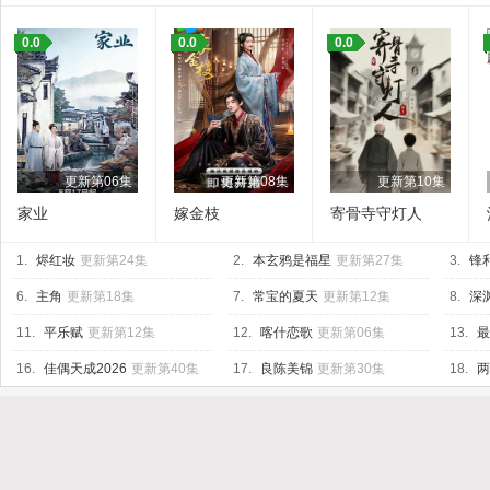
0.0
0.0
0.0
更新第06集
更新第08集
更新第10集
家业
嫁金枝
寄骨寺守灯人
1.
烬红妆
更新第24集
2.
本玄鸦是福星
更新第27集
3.
锋
6.
主角
更新第18集
7.
常宝的夏天
更新第12集
8.
深渊
11.
平乐赋
更新第12集
12.
喀什恋歌
更新第06集
13.
最
16.
佳偶天成2026
更新第40集
17.
良陈美锦
更新第30集
18.
两