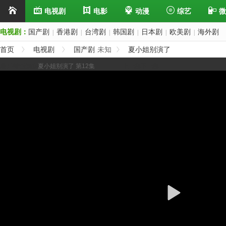
电视剧
电影
动漫
综艺
微
电视剧：
国产剧
香港剧
台湾剧
韩国剧
日本剧
欧美剧
海外剧
|
|
|
|
|
|
首页
电视剧
国产剧
未知
夏小姐别演了
展开/缩进选集
夏小姐别演了 第12集
上一集
下一集