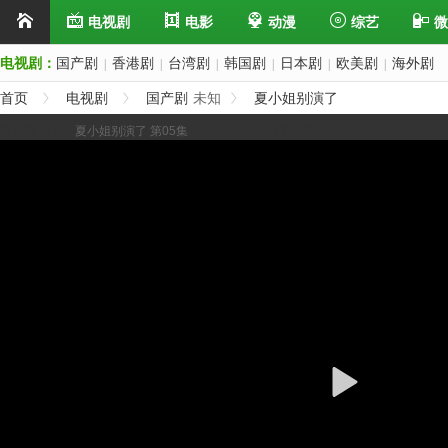
电视剧
电影
动漫
综艺
微
电视剧：
国产剧
香港剧
台湾剧
韩国剧
日本剧
欧美剧
海外剧
|
|
|
|
|
|
首页
电视剧
国产剧
未知
夏小姐别演了
展开/缩进选集
夏小姐别演了 第05集
上一集
下一集