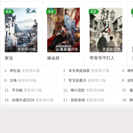
0.0
0.0
0.0
更新第06集
更新第08集
更新第10集
家业
嫁金枝
寄骨寺守灯人
1.
烬红妆
更新第24集
2.
本玄鸦是福星
更新第27集
3.
锋
6.
主角
更新第18集
7.
常宝的夏天
更新第12集
8.
深渊
11.
平乐赋
更新第12集
12.
喀什恋歌
更新第06集
13.
最
16.
佳偶天成2026
更新第40集
17.
良陈美锦
更新第30集
18.
两