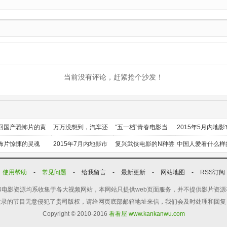
当前没有评论，赶紧抢个沙发！
回国产恐怖片的黄
万万没想到，汽车还
“五一档”青春电影当
2015年5月内地影
时代
能干这个？
道
前瞻
怖片惊悚的灵魂
2015年7月内地影市
复兴武侠电影的N种尝
中国人爱看什么样
前瞻
试
喜剧？
使用帮助
-
常见问题
-
给我留言
-
最新更新
-
网站地图
-
RSS订阅
电影资源均系收集于各大视频网站，本网站只提供web页面服务，并不提供影片资
收录的节目无意侵犯了贵司版权，请给网页底部邮箱地址来信，我们会及时处理和回复
Copyright © 2010-2016
看看屋 www.kankanwu.com