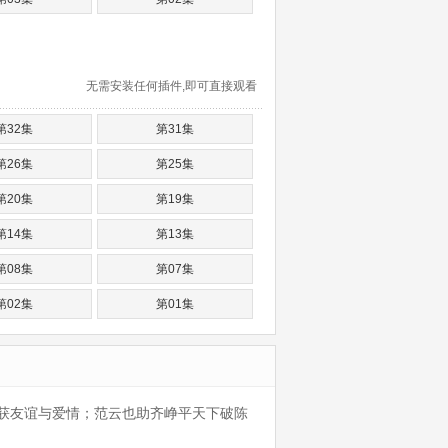
无需安装任何插件,即可直接观看
第32集
第31集
第26集
第25集
第20集
第19集
第14集
第13集
第08集
第07集
第02集
第01集
获友谊与爱情；范云也助齐峥平天下破陈