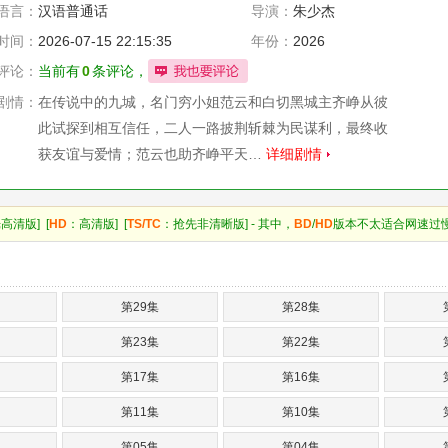
语言：
汉语普通话
导演：
朱少杰
时间：
2026-07-15 22:15:35
年份：
2026
评论：
当前有
0
条评论，
剧情：
在传说中的九城，名门穷小姐范云和白切黑城主齐峥从彼
此试探到相互信任，二人一路披荆斩棘为民谋利，最终收
获友谊与爱情；范云也助齐峥平天…
详细剧情
高清版] [
HD
：高清版] [
TS/TC
：抢先非清晰版] - 其中，
BD
/
HD
版本不太适合网速过
第29集
第28集
第23集
第22集
第17集
第16集
第11集
第10集
第05集
第04集