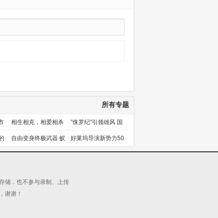
所有专题
市
相生相克，相爱相杀
"侏罗纪"引领雄风 国
产片下旬逆袭
的
自由变身终极武器 蚁
好莱坞导演新势力50
人能力使用者大盘点
人上篇
源存储，也不参与录制、上传
，谢谢！