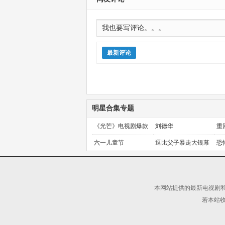
最新评论
明星合集专题
《光芒》电视剧爆款
刘德华
重
预定！
金
六一儿童节
逗比父子暴走大银幕
恐
本网站提供的最新电视剧和
若本站