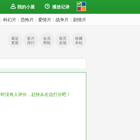
我的小屋
播放记录
科幻片
恐怖片
爱情片
战争片
剧情片
|
|
|
|
|
最近
影片
会员
留言
收藏
更新
排行
帮助
反馈
本站
暂时没有人评分，赶快从左边打分吧！