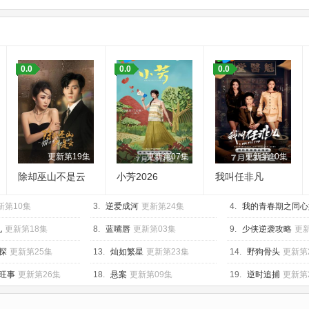
0.0
0.0
0.0
更新第19集
更新第07集
更新第10集
除却巫山不是云
小芳2026
我叫任非凡
2026
新第10集
3.
逆爱成河
更新第24集
4.
我的青春期之同心
10集
孔
更新第18集
8.
蓝嘴唇
更新第03集
9.
少侠逆袭攻略
更新
探
更新第25集
13.
灿如繁星
更新第23集
14.
野狗骨头
更新第
旺事
更新第26集
18.
悬案
更新第09集
19.
逆时追捕
更新第