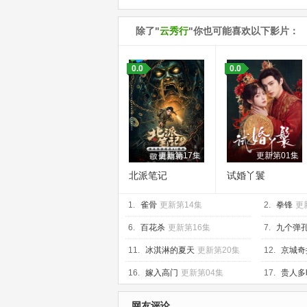
除了"
云秀行
"你也可能喜欢以下影片：
0.0
0.0
更新第17集
更新第01集
北派笔记
试婚丫鬟
1.
雀骨
更新第14集
2.
拳锋
更
6.
百花杀
更新第16集
7.
九个弹
11.
冰淇淋的夏天
更新第20集
12.
京城奇
16.
嫁入高门
更新第04集
17.
贵人多
网友评论