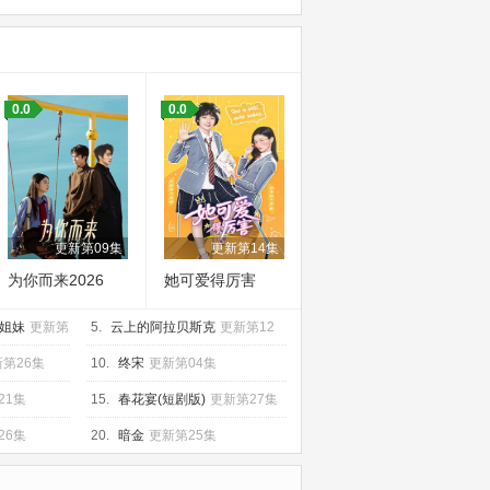
0.0
0.0
更新第09集
更新第14集
为你而来2026
她可爱得厉害
姐妹
更新第
5.
云上的阿拉贝斯克
更新第12
集
第26集
10.
终宋
更新第04集
21集
15.
春花宴(短剧版)
更新第27集
26集
20.
暗金
更新第25集