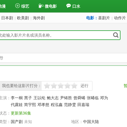
动漫
综艺
微电影
口水
日本剧
欧美剧
海外剧
电影：
喜剧片
动作片
|
|
|
行
我也要给这影片打分：
还行
很差
较差
还行
推荐
力荐
主演：
李一桐
黑子
王以纶
鲍大志
尹铸胜
曾舜晞
张晞临
邓为
代露娃
简宇熙
邓孝慈
程泓鑫
范静雯
田嘉瑞
状态：
更新第36集
类型：
国产剧
未知
地区：
中国大陆