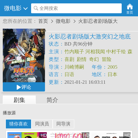
微电影
全网搜索
首页
您所在的位置：
首页
微电影
火影忍者剧场版大


火影忍者剧场版大激突幻之地底
遗迹
状态：
BD 共96分钟
主演：
竹内顺子
河相我闻
中村千绘
森
久保祥太郎
石田彰
加濑康之
高乃丽
小
类型：
喜剧
剧情
奇幻
冒险
岛幸子
桑岛法子
本田贵子
加藤优子
志
导演：
川崎博嗣
年份：
2005
村知幸
宫岛史年
吉野贵宏
加藤将之
酒
语言：
日语
地区：
日本
井敬幸
黑川智花
野岛昭生
野泽那智
更新：
2021-01-21 16:03:11
评论
剧集
简介
播放源
猜你喜欢
同演员
同导演
HD
HD
HD