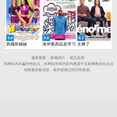
5.6
0.0
6.7
风骚坏姊妹
洛伊索高拉反学习
太棒了
最新更新
-
影视排行
-
留言反馈
-
本网站为非赢利性站点，本网站所有内容均来源于互联网相关站点自
动搜索采集信息，相关链接已经注明来源。