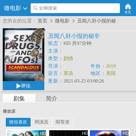
微电影
全网搜索
首页
您所在的位置：
首页
微电影
丑闻八卦小报的秘


丑闻八卦小报的秘辛
状态：
HD 共97分钟
主演：
Carl
Bernstein
Tony
Brenna
Maggie
Haberm
类型：
剧情
导演：
年份：
2019
Mark
Landsman
语言：
英语
地区：
美国
更新：
2021-03-25 03:00:26
评论
剧集
简介
播放源
猜你喜欢
同演员
同导演
HD
HD
HD