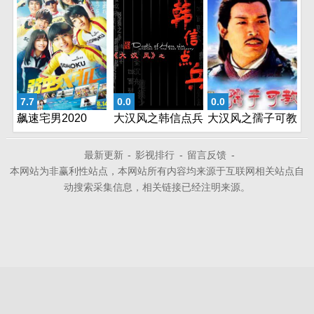
7.7
0.0
0.0
飙速宅男2020
大汉风之韩信点兵
大汉风之孺子可教
最新更新
-
影视排行
-
留言反馈
-
本网站为非赢利性站点，本网站所有内容均来源于互联网相关站点自
动搜索采集信息，相关链接已经注明来源。