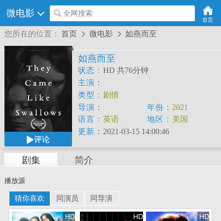
微电影
全网搜索
首页
您所在的位置：
首页
微电影
如燕而至


如燕而至
状态：
HD 共76分钟
主演：
Jocasta
Anderson
Beatrice
Curnew
Pat
Da
类型：
剧情
导演：
年份：
2021
David
James
Watson
语言：
英语
地区：
美国
更新：
2021-03-15 14:00:46
评论
剧集
简介
播放源
猜你喜欢
同演员
同导演
HD
HD
HD