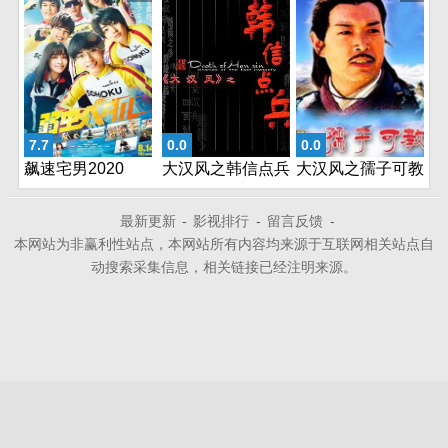
7.7
0.0
0.0
飙速宅男2020
大汉风之韩信点兵
大汉风之孺子可教
最新更新
-
影视排行
-
留言反馈
-
本网站为非赢利性站点，本网站所有内容均来源于互联网相关站点自
动搜索采集信息，相关链接已经注明来源。