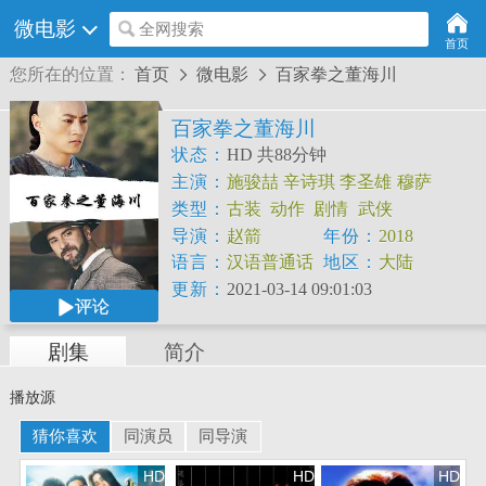
微电影
全网搜索
首页
您所在的位置：
首页
微电影
百家拳之董海川


百家拳之董海川
状态：
HD 共88分钟
主演：
施骏喆
辛诗琪
李圣雄
穆萨
类型：
古装
动作
剧情
武侠
导演：
赵箭
年份：
2018
语言：
汉语普通话
地区：
大陆
更新：
2021-03-14 09:01:03
评论
剧集
简介
播放源
猜你喜欢
同演员
同导演
HD
HD
HD