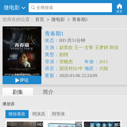
微电影
全网搜索
首页
您所在的位置：
首页
微电影
青春期1


青春期1
状态：
HD 共51分钟
主演：
赵奕欢
王一
古筝
王梦婷
郭佳
伟
梁庭瑜
张倩
类型：
剧情
导演：
管晓杰
年份：
2011
语言：
国语对白/中
地区：
大陆
文字幕
更新：
2020-03-06 22:24:09
评论
剧集
简介
播放源
猜你喜欢
同演员
同导演
HD
HD
HD