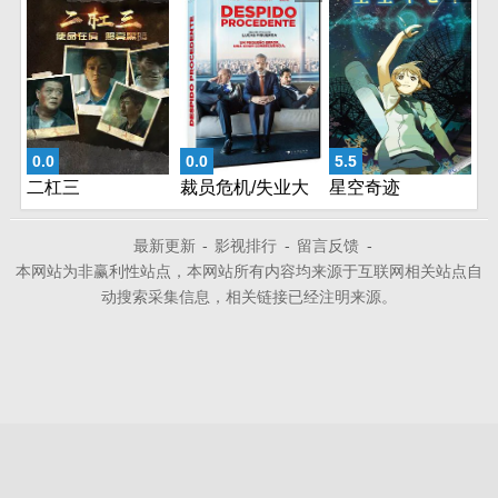
0.0
0.0
5.5
二杠三
裁员危机/失业大
星空奇迹
暴走
最新更新
-
影视排行
-
留言反馈
-
本网站为非赢利性站点，本网站所有内容均来源于互联网相关站点自
动搜索采集信息，相关链接已经注明来源。