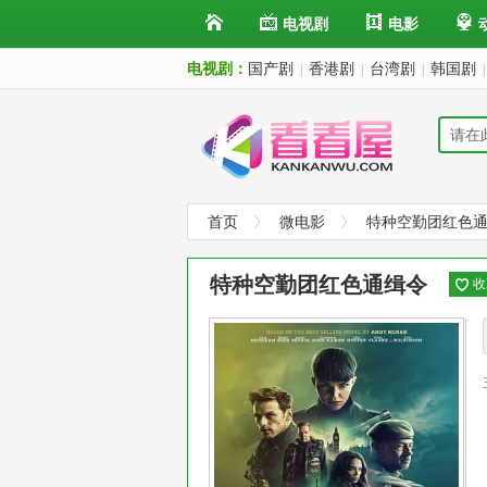
电视剧
电影
电视剧：
国产剧
香港剧
台湾剧
韩国剧
|
|
|
|
首页
微电影
特种空勤团红色
特种空勤团红色通缉令
收