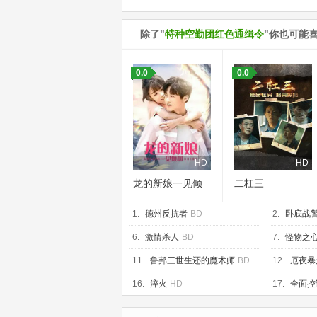
除了"
特种空勤团红色通缉令
"你也可能
0.0
0.0
HD
HD
龙的新娘一见倾
二杠三
心
1.
德州反抗者
BD
2.
卧底战
6.
激情杀人
BD
7.
怪物之
11.
鲁邦三世生还的魔术师
BD
12.
厄夜暴
16.
淬火
HD
17.
全面控