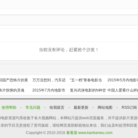
当前没有评论，赶紧抢个沙发！
回国产恐怖片的黄
万万没想到，汽车还
“五一档”青春电影当
2015年5月内地影
时代
能干这个？
道
前瞻
怖片惊悚的灵魂
2015年7月内地影市
复兴武侠电影的N种尝
中国人爱看什么样
前瞻
试
喜剧？
使用帮助
-
常见问题
-
给我留言
-
最新更新
-
网站地图
-
RSS订阅
电影资源均系收集于各大视频网站，本网站只提供web页面服务，并不提供影片资
收录的节目无意侵犯了贵司版权，请给网页底部邮箱地址来信，我们会及时处理和回复
Copyright © 2010-2016
看看屋 www.kankanwu.com