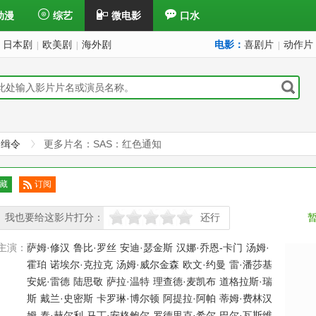
动漫
综艺
微电影
口水
日本剧
欧美剧
海外剧
电影：
喜剧片
动作片
|
|
|
通缉令
更多片名：SAS：红色通知
藏
订阅
已订
我也要给这影片打分：
阅
还行
很差
较差
还行
推荐
力荐
主演：
萨姆·修汉
鲁比·罗丝
安迪·瑟金斯
汉娜·乔恩-卡门
汤姆·
霍珀
诺埃尔·克拉克
汤姆·威尔金森
欧文·约曼
雷·潘莎基
安妮·雷德
陆思敬
萨拉·温特
理查德·麦凯布
道格拉斯·瑞
斯
戴兰·史密斯
卡罗琳·博尔顿
阿提拉·阿帕
蒂姆·费林汉
姆
泰·赫尔利
马丁·安格鲍尔
罗德里克·希尔
巴尔·瓦斯维