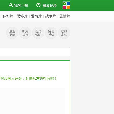
我的小屋
播放记录
科幻片
恐怖片
爱情片
战争片
剧情片
|
|
|
|
|
最近
影片
会员
留言
收藏
更新
排行
帮助
反馈
本站
暂时没有人评分，赶快从左边打分吧！