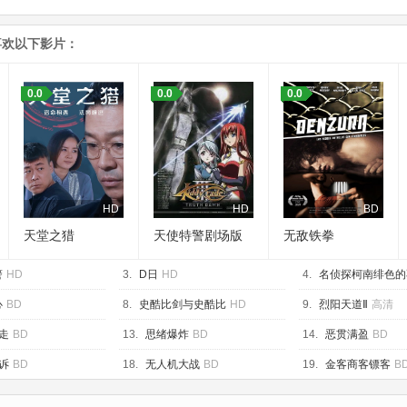
喜欢以下影片：
0.0
0.0
0.0
HD
HD
BD
天堂之猎
天使特警剧场版
无敌铁拳
警
HD
3.
D日
HD
4.
名侦探柯南绯色的
HD
心
BD
8.
史酷比剑与史酷比
HD
9.
烈阳天道Ⅱ
高清
走
BD
13.
思绪爆炸
BD
14.
恶贯满盈
BD
诉
BD
18.
无人机大战
BD
19.
金客商客镖客
B