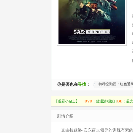
你是否也在
寻找
：
特种空勤团：红色通
【观看小贴士】： [
DVD
：普通清晰版] [
BD
：蓝光
剧情介绍
一支由拉兹洛·安东诺夫领导的训练有素的