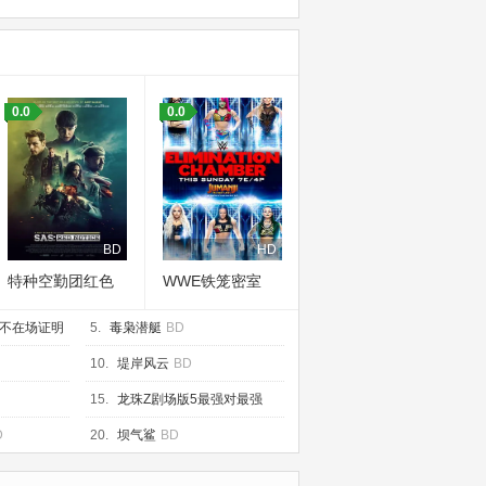
0.0
0.0
BD
HD
特种空勤团红色
WWE铁笼密室
通缉令
2020
不在场证明
5.
毒枭潜艇
BD
10.
堤岸风云
BD
15.
龙珠Z剧场版5最强对最强
BD
D
20.
坝气鲨
BD