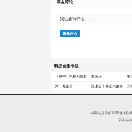
网友评论
最新评论
明星合集专题
《光芒》电视剧爆款
刘德华
重
预定！
金
六一儿童节
逗比父子暴走大银幕
恐
本网站提供的最新电视剧和
若本站