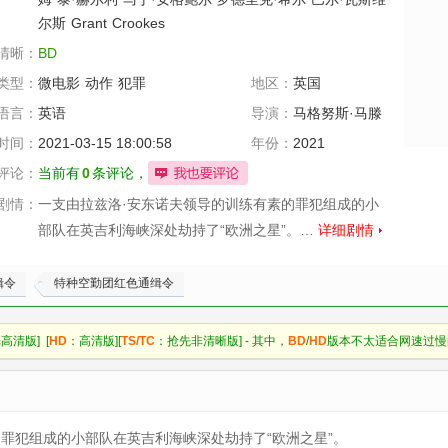
尔斯
Grant
Crookes
清晰：
BD
类型：
微电影
动作
犯罪
地区：
英国
语言：
英语
导演：
马格努斯·马滕
斯
时间：
2021-03-15 18:00:58
年份：
2021
评论：
当前有
0
条评论，
剧情：
一支由拉兹洛·安东诺夫领导的训练有素的罪犯组成的小
部队在英吉利海峡深处劫持了“欧洲之星”。…
详细剧情
缉令
特种空勤团红色通缉令
高清版] [
HD
：高清版][
TS/TC
：抢先非清晰版] - 其中，
BD
/
HD
版本不太适合网速过慢
罪犯组成的小部队在英吉利海峡深处劫持了“欧洲之星”。