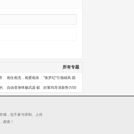
所有专题
市
相生相克，相爱相杀
"侏罗纪"引领雄风 国
产片下旬逆袭
的
自由变身终极武器 蚁
好莱坞导演新势力50
人能力使用者大盘点
人上篇
源存储，也不参与录制、上传
，谢谢！