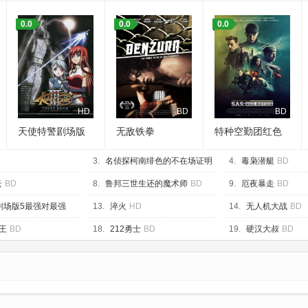
0.0
0.0
0.0
HD
BD
BD
天使特警剧场版
无敌铁拳
特种空勤团红色
通缉令
3.
名侦探柯南绯色的不在场证明
4.
毒枭潜艇
BD
HD
云
BD
8.
鲁邦三世生还的魔术师
BD
9.
厄夜暴走
BD
剧场版5最强对最强
13.
淬火
HD
14.
无人机大战
BD
王
BD
18.
212勇士
BD
19.
硬汉大叔
BD