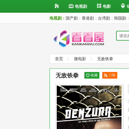
电视剧
电影
电视剧：
国产剧
香港剧
台湾剧
韩国剧
|
|
|
|
首页
微电影
无敌铁拳
无敌铁拳
收藏
订阅
已订
阅