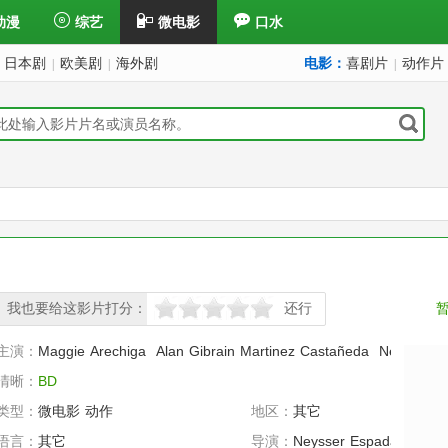
动漫
综艺
微电影
口水
日本剧
欧美剧
海外剧
电影：
喜剧片
动作片
|
|
|
我也要给这影片打分：
还行
很差
较差
还行
推荐
力荐
主演：
Maggie
Arechiga
Alan
Gibrain
Martinez
Castañeda
Neysser
E
清晰：
BD
类型：
微电影
动作
地区：
其它
语言：
其它
导演：
Neysser
Espadas