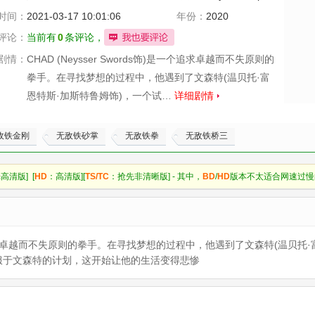
时间：
2021-03-17 10:01:06
年份：
2020
评论：
当前有
0
条评论，
剧情：
CHAD (Neysser Swords饰)是一个追求卓越而不失原则的
拳手。在寻找梦想的过程中，他遇到了文森特(温贝托·富
恩特斯·加斯特鲁姆饰)，一个试…
详细剧情
敌铁金刚
无敌铁砂掌
无敌铁拳
无敌铁桥三
高清版] [
HD
：高清版][
TS/TC
：抢先非清晰版] - 其中，
BD
/
HD
版本不太适合网速过慢
)是一个追求卓越而不失原则的拳手。在寻找梦想的过程中，他遇到了文森特(温贝
屈服于文森特的计划，这开始让他的生活变得悲惨
：