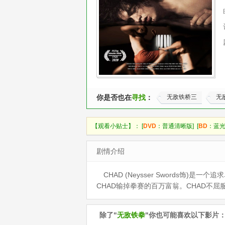
你是否也在
寻找
：
无敌铁桥三
无
【观看小贴士】： [
DVD
：普通清晰版] [
BD
：蓝光
剧情介绍
CHAD (Neysser Swords饰
CHAD输掉拳赛的百万富翁。CHAD不
除了"
无敌铁拳
"你也可能喜欢以下影片