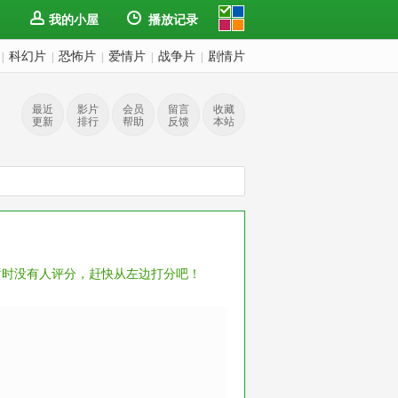
我的小屋
播放记录
科幻片
恐怖片
爱情片
战争片
剧情片
|
|
|
|
|
最近
影片
会员
留言
收藏
更新
排行
帮助
反馈
本站
暂时没有人评分，赶快从左边打分吧！
spadas