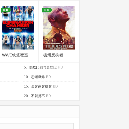
0.0
0.0
HD
BD
WWE铁笼密室
德州反抗者
2020
5.
史酷比剑与史酷比
HD
10.
思绪爆炸
BD
15.
金客商客镖客
BD
20.
不就是不
BD