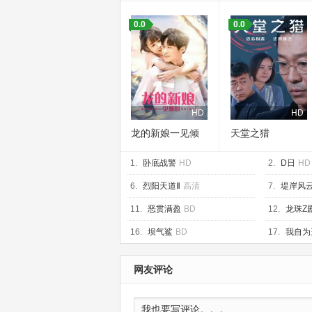
0.0
0.0
HD
HD
龙的新娘一见倾
天堂之猎
心
1.
卧底战警
HD
2.
D日
HD
6.
烈阳天道Ⅱ
高清
7.
堤岸风
11.
恶贯满盈
BD
12.
龙珠Z
BD
16.
坝气鲨
BD
17.
我自为
网友评论