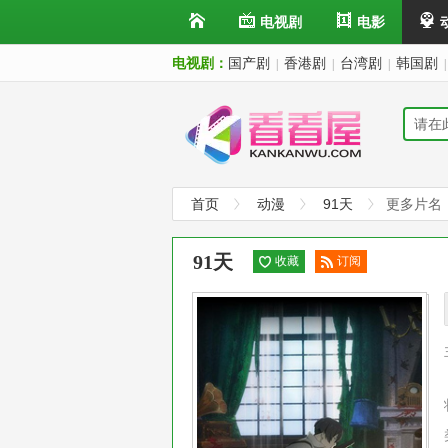
电视剧
电影
电视剧：
国产剧
香港剧
台湾剧
韩国剧
|
|
|
|
首页
动漫
91天
更多片名：
91天
收藏
订阅
已订
阅