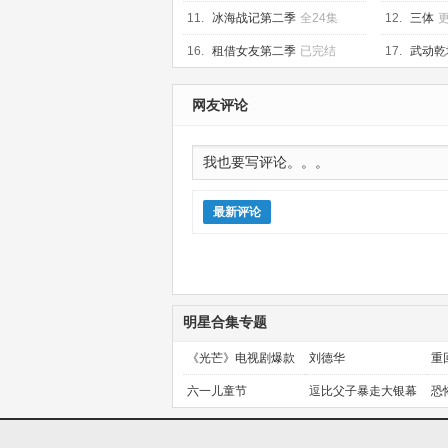
十三季
已完
11.
冰海战记第二季
全24集
12.
三体
16.
租借女友第二季
已完结
17.
武动乾
集
网友评论
最新评论
明星合集专题
《光芒》电视剧爆款
刘德华
重
预定！
金
六一儿童节
逗比父子暴走大银幕
恐