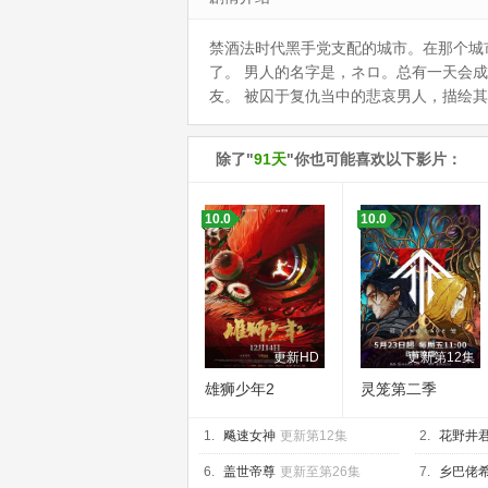
禁酒法时代黑手党支配的城市。在那个城市
了。 男人的名字是，ネロ。总有一天会
友。 被囚于复仇当中的悲哀男人，描绘其生存
除了"
91天
"你也可能喜欢以下影片：
10.0
10.0
更新HD
更新第12集
雄狮少年2
灵笼第二季
1.
飚速女神
更新第12集
2.
花野井
集
6.
盖世帝尊
更新至第26集
7.
乡巴佬