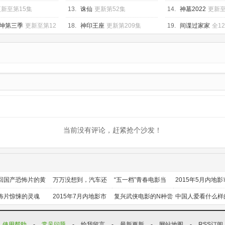
结
75集
更新至第15集
13.
诛仙
更新第52集
14.
神墓2022
更新至
坤第三季
更新至第12
18.
神印王座
更新第209集
19.
间谍过家家
全1
当前没有评论，赶紧抢个沙发！
回国产恐怖片的黄
万万没想到，汽车还
“五一档”青春电影当
2015年5月内地影
时代
能干这个？
道
前瞻
怖片惊悚的灵魂
2015年7月内地影市
复兴武侠电影的N种尝
中国人爱看什么样
前瞻
试
喜剧？
使用帮助
-
常见问题
-
给我留言
-
最新更新
-
网站地图
-
RSS订阅