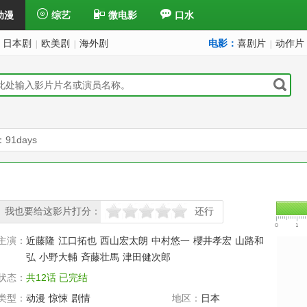
动漫
综艺
微电影
口水
日本剧
欧美剧
海外剧
电影：
喜剧片
动作片
|
|
|
91days
我也要给这影片打分：
还行
很差
较差
还行
推荐
力荐
主演：
近藤隆
江口拓也
西山宏太朗
中村悠一
櫻井孝宏
山路和
弘
小野大輔
斉藤壮馬
津田健次郎
状态：
共12话 已完结
类型：
动漫
惊悚
剧情
地区：
日本