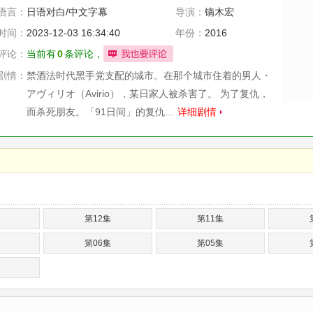
语言：
日语对白/中文字幕
导演：
镝木宏
时间：
2023-12-03 16:34:40
年份：
2016
评论：
当前有
0
条评论，
剧情：
禁酒法时代黑手党支配的城市。在那个城市住着的男人・
アヴィリオ（Avirio），某日家人被杀害了。 为了复仇，
而杀死朋友。「91日间」的复仇…
详细剧情
第12集
第11集
第06集
第05集