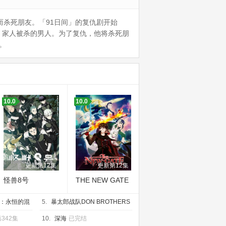
而杀死朋友。「91日间」的复仇剧开始
。家人被杀的男人。为了复仇，他将杀死朋
出。
10.0
10.0
更新第12集
更新第12集
怪兽8号
THE NEW GATE
：永恒的混
5.
暴太郎战队DON BROTHERS
已完结
342集
10.
深海
已完结