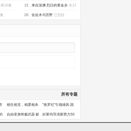
第16集
15.
来自深渊 烈日的黄金乡
全12
集
2集
20.
佐佐木与宫野
已完结
所有专题
市
相生相克，相爱相杀
"侏罗纪"引领雄风 国
产片下旬逆袭
的
自由变身终极武器 蚁
好莱坞导演新势力50
人能力使用者大盘点
人上篇