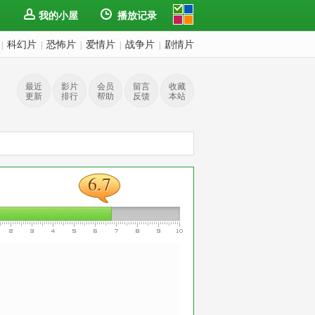
我的小屋
播放记录
科幻片
恐怖片
爱情片
战争片
剧情片
|
|
|
|
|
最近
影片
会员
留言
收藏
更新
排行
帮助
反馈
本站
6.7
6.7