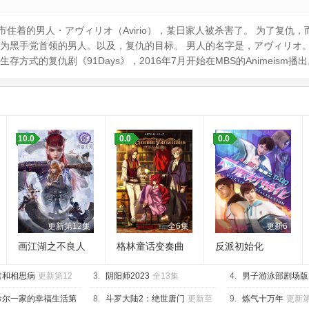
住着的男人・アヴィリオ（Avirio），某日家人被杀害了。 为了复仇，
成为黑手党首领的男人。以及，复仇的目标。 男人的名字是，アヴィリオ
方式的复仇剧《91Days》，2016年7月开始在MBS的Animeism播
10.0
0.0
0.0
更新第12集
全6集
更新6
画江湖之不良人
格林童话变奏曲
反派初始化
第七季
君和相思病
更新第12
3.
阴阳师2023
全13集
4.
男子游泳部剧场版
合泳之约定
已完结
希尔一家的幸福生活第
8.
斗罗大陆2：绝世唐门
更新至
9.
炼气十万年
更新第