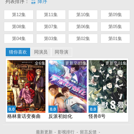
列表排序：
降序
第12集
第11集
第10集
第09集
第08集
第07集
第06集
第05集
第04集
第03集
第02集
第01集
猜你喜欢
同演员
同导演
全6集
更新至03集
更新至01集
0.0
0.0
0.0
格林童话变奏曲
反派初始化
怪兽8号
最新更新
-
影视排行
-
留言反馈
-