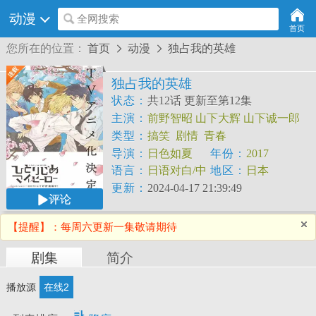
动漫
全网搜索
首页
您所在的位置：
首页
动漫
独占我的英雄


独占我的英雄
状态：
共12话 更新至第12集
主演：
前野智昭
山下大辉
山下诚一郎
羽多野涉
近藤孝行
增田俊树
立花慎之
类型：
搞笑
剧情
青春
介
松冈祯丞
安达勇人
导演：
日色如夏
年份：
2017
语言：
日语对白/中
地区：
日本
文字幕
更新：
2024-04-17 21:39:49
评论
【提醒】：每周六更新一集敬请期待
剧集
简介
播放源
在线2
