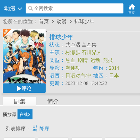
动漫
全网搜索
首页
您所在的位置：
首页
动漫
排球少年


排球少年
状态：
共25话 全25集
主演：
村瀬歩
石川界人
类型：
热血
剧情
运动
竞技
导演：
満仲勧
年份：
2014
语言：
日语对白/中
地区：
日本
文字幕
更新：
2023-12-08 13:42:22
评论
剧集
简介
播放源
在线2

列表排序：
降序