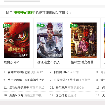
除了"
蔷薇王的葬列
"你也可能喜欢以下影片：
10.0
10.0
0.0
更新HD
更新第12集
全6集
雄狮少年2
画江湖之不良人
格林童话变奏曲
第七季
1.
花野井君和相思病
更新第12
2.
阴阳师2023
全13集
3.
男
集
合泳之
6.
乡巴佬希尔一家的幸福生活第
7.
斗罗大陆2：绝世唐门
更新至
8.
炼
十三季
已完结
75集
11.
武动乾坤第三季
更新至第12
12.
神印王座
更新第209集
13.
间
集
16.
新秦时明月
更新至第39集
17.
国王排名
已完结
18.
天