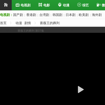
电视剧
电影
动漫
综艺
微
电视剧：
国产剧
香港剧
台湾剧
韩国剧
日本剧
欧美剧
海外剧
|
|
|
|
|
|
首页
动漫
剧情
蔷薇王的葬列
展开/缩进选集
蔷薇王的葬列 第07集
上一集
下一集