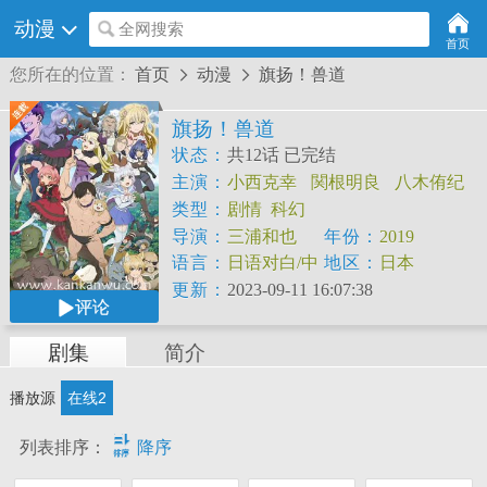
动漫
全网搜索
首页
您所在的位置：
首页
动漫
旗扬！兽道


旗扬！兽道
状态：
共12话 已完结
主演：
小西克幸
関根明良
八木侑纪
樱庭有纱
稻田彻
类型：
剧情
科幻
导演：
三浦和也
年份：
2019
语言：
日语对白/中
地区：
日本
文字幕
更新：
2023-09-11 16:07:38
评论
剧集
简介
播放源
在线2

列表排序：
降序