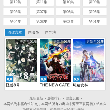
第12集
第11集
第10集
第09集
第08集
第07集
第06集
第05集
第04集
第03集
第02集
第01集
猜你喜欢
同演员
同导演
更新至01集
更新至01集
更新至01集
0.0
0.0
0.0
怪兽8号
THE NEW GATE
飚速女神
最新更新
-
影视排行
-
留言反馈
-
本网站为非赢利性站点，本网站所有内容均来源于互联网相关站点自
动搜索采集信息，相关链接已经注明来源。