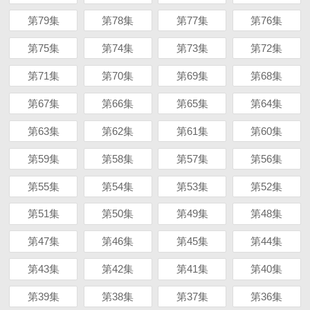
第79集
第78集
第77集
第76集
第75集
第74集
第73集
第72集
第71集
第70集
第69集
第68集
第67集
第66集
第65集
第64集
第63集
第62集
第61集
第60集
第59集
第58集
第57集
第56集
第55集
第54集
第53集
第52集
第51集
第50集
第49集
第48集
第47集
第46集
第45集
第44集
第43集
第42集
第41集
第40集
第39集
第38集
第37集
第36集