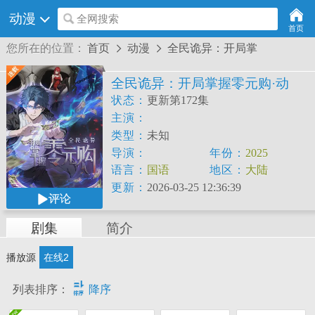
动漫
全网搜索
首页
您所在的位置：
首页
动漫
全民诡异：开局掌


全民诡异：开局掌握零元购·动
态漫画
状态：
更新第172集
主演：
类型：
未知
导演：
年份：
2025
语言：
国语
地区：
大陆
更新：
2026-03-25 12:36:39
评论
剧集
简介
播放源
在线2

列表排序：
降序