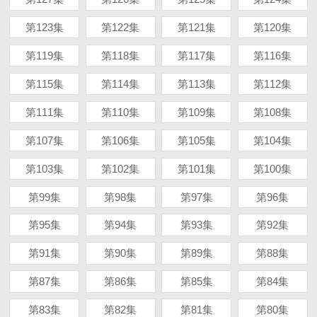
第123集
第122集
第121集
第120集
第119集
第118集
第117集
第116集
第115集
第114集
第113集
第112集
第111集
第110集
第109集
第108集
第107集
第106集
第105集
第104集
第103集
第102集
第101集
第100集
第99集
第98集
第97集
第96集
第95集
第94集
第93集
第92集
第91集
第90集
第89集
第88集
第87集
第86集
第85集
第84集
第83集
第82集
第81集
第80集