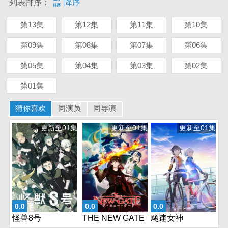
列表排序：
降序
第13集
第12集
第11集
第10集
第09集
第08集
第07集
第06集
第05集
第04集
第03集
第02集
第01集
猜你喜欢
同演员
同导演
更新至01集
更新至01集
更新至01集
0.0
0.0
0.0
怪兽8号
THE NEW GATE
飚速女神