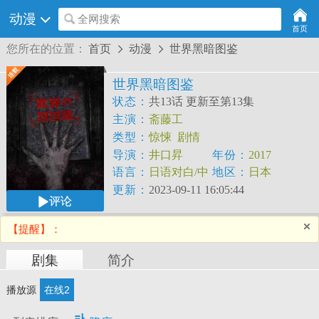
动漫
全网搜索
首页
您所在的位置：
首页
动漫
世界黑暗图鉴


世界黑暗图鉴
状态：
共13话 更新至第13集
主演：
斋藤工
类型：
惊悚
剧情
导演：
井口昇
年份：
2017
语言：
日语对白/中
地区：
日本
文字幕
更新：
2023-09-11 16:05:44
评论
【提醒】：
剧集
简介
播放源
在线2
