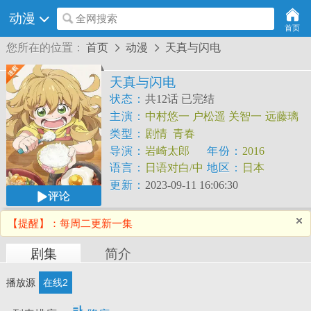
动漫
全网搜索
首页
您所在的位置：
首页
动漫
天真与闪电


天真与闪电
状态：
共12话 已完结
主演：
中村悠一
户松遥
关智一
远藤璃
菜
早见沙织
类型：
剧情
青春
导演：
岩崎太郎
年份：
2016
语言：
日语对白/中
地区：
日本
文字幕
更新：
2023-09-11 16:06:30
评论
【提醒】：每周二更新一集
剧集
简介
播放源
在线2
