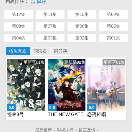
列表排序：
降序
第12集
第11集
第10集
第09集
第08集
第07集
第06集
第05集
第04集
第03集
第02集
第01集
猜你喜欢
同演员
同导演
更新至01集
更新至01集
更新至01集
0.0
0.0
0.0
怪兽8号
THE NEW GATE
恋语轻唱
最新更新
-
影视排行
-
留言反馈
-