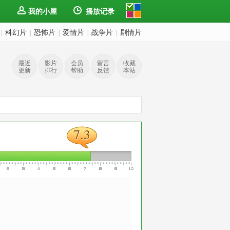
我的小屋
播放记录
科幻片
恐怖片
爱情片
战争片
剧情片
|
|
|
|
|
最近
影片
会员
留言
收藏
更新
排行
帮助
反馈
本站
7.3
7.3