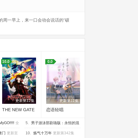
的周一早上，来一口会动会说话的“硕
10.0
0.0
更新第12集
更新第12集
THE NEW GATE
恋语轻唱
MyGO!!!!!
全
5.
男子游泳部剧场版：永恒的混
合泳之约定
已完结
唐门
更新至
10.
炼气十万年
更新第342集