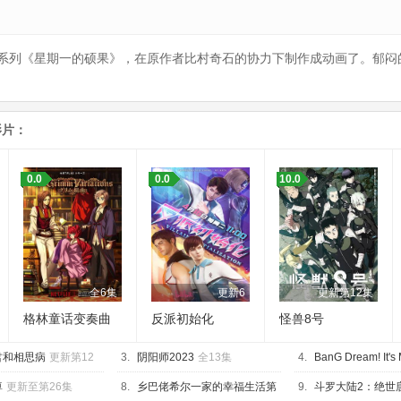
图系列《星期一的硕果》，在原作者比村奇石的协力下制作成动画了。郁闷
影片：
0.0
0.0
10.0
全6集
更新6
更新第12集
格林童话变奏曲
反派初始化
怪兽8号
君和相思病
更新第12
3.
阴阳师2023
全13集
4.
BanG Dream! It's 
13集
尊
更新至第26集
8.
乡巴佬希尔一家的幸福生活第
9.
斗罗大陆2：绝世