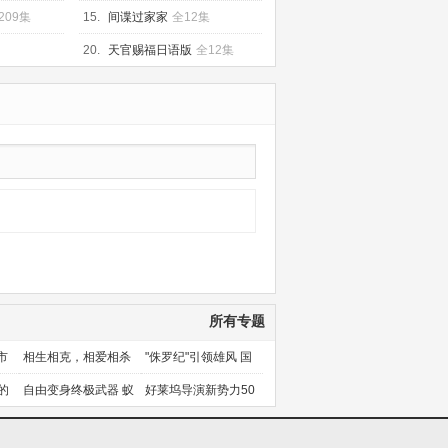
209集
15.
间谍过家家
全12集
20.
天官赐福日语版
全12集
所有专题
市
相生相克，相爱相杀
"侏罗纪"引领雄风 国
产片下旬逆袭
的
自由变身终极武器 蚁
好莱坞导演新势力50
人能力使用者大盘点
人上篇