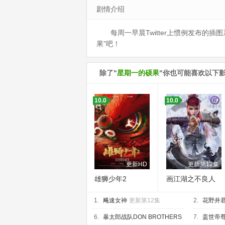
剧情介绍
每周一早晨Twitter上惯例发布的插
果”吧！
除了"
星期一的硕果
"你也可能喜欢以下
10.0
10.0
更新HD
更新第12集
雄狮少年2
画江湖之不良人
第七季
1.
飚速女神
更新第12集
2.
花野井
集
6.
暴太郎战队DON BROTHERS
7.
盖世帝