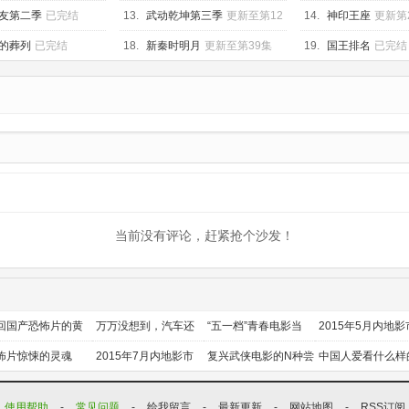
十三季
已完结
75集
友第二季
已完结
13.
武动乾坤第三季
更新至第12
14.
神印王座
更新第
集
的葬列
已完结
18.
新秦时明月
更新至第39集
19.
国王排名
已完结
当前没有评论，赶紧抢个沙发！
回国产恐怖片的黄
万万没想到，汽车还
“五一档”青春电影当
2015年5月内地影
时代
能干这个？
道
前瞻
怖片惊悚的灵魂
2015年7月内地影市
复兴武侠电影的N种尝
中国人爱看什么样
前瞻
试
喜剧？
使用帮助
-
常见问题
-
给我留言
-
最新更新
-
网站地图
-
RSS订阅