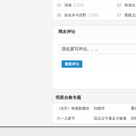
已完结
11.
深海
已完结
12.
租借女
16.
佐佐木与宫野
已完结
17.
蔷薇王
网友评论
最新评论
明星合集专题
《光芒》电视剧爆款
刘德华
重
预定！
金
六一儿童节
逗比父子暴走大银幕
恐