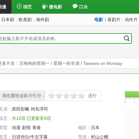
动漫
综艺
微电影
口水
日本剧
欧美剧
海外剧
电影：
喜剧片
动作片
|
|
|
更多片名：沉甸甸的星期一 / 星期一的丰满 / Tawawa on Monday
我也要给这影片打分：
还行
很差
较差
还行
推荐
力荐
主演：
原田彩楓
间岛淳司
状态：
共12话 已更新至4话
类型：
动漫
剧情
青春
地区：
日本
语言：
日语对白/中文字幕
导演：
村山公輔