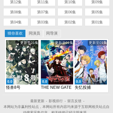
第12集
第11集
第10集
第09集
第08集
第07集
第06集
第05集
第04集
第03集
第02集
第01集
猜你喜欢
同演员
同导演
更新至01集
更新至01集
更新至01集
0.0
0.0
0.0
怪兽8号
THE NEW GATE
失忆投捕
最新更新
-
影视排行
-
留言反馈
-
本网站为非赢利性站点，本网站所有内容均来源于互联网相关站点自
动搜索采集信息，相关链接已经注明来源。