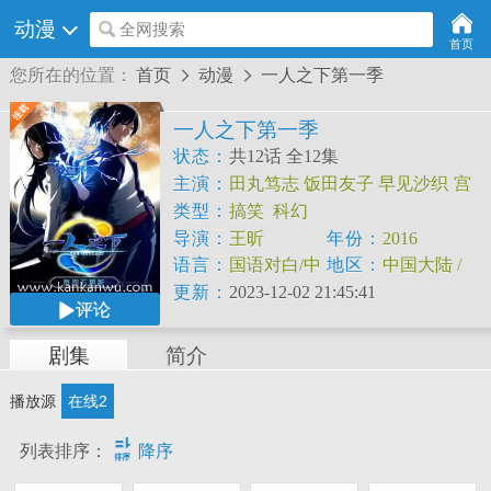
动漫
全网搜索
首页
您所在的位置：
首页
动漫
一人之下第一季


一人之下第一季
状态：
共12话 全12集
主演：
田丸笃志
饭田友子
早见沙织
宫
泽正
日笠阳子
三宅麻理恵
野岛健儿
立
类型：
搞笑
科幻
花慎之介
山口胜平
导演：
王昕
年份：
2016
语言：
国语对白/中
地区：
中国大陆 /
文字幕
日本
更新：
2023-12-02 21:45:41
评论
剧集
简介
播放源
在线2

列表排序：
降序