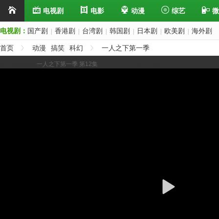
电视剧
电影
动漫
综艺
微
电视剧：
国产剧
香港剧
台湾剧
韩国剧
日本剧
欧美剧
海外剧
|
|
|
|
|
|
首页
动漫
搞笑
科幻
一人之下第一季
展开/缩进选集
一人之下第一季 第12集
上一集
下一集