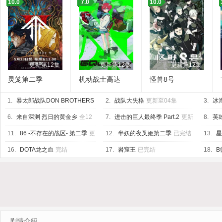
10.0
7.0
10.0
更新第12集
更新第12集
更新第12集
灵笼第二季
机动战士高达
怪兽8号
GQuuuuuuX
1.
暴太郎战队DON BROTHERS
2.
战队大失格
更新至04集
3.
冰
已完结
6.
来自深渊 烈日的黄金乡
全12
7.
进击的巨人最终季 Part.2
更新
8.
英
集
至05集
11.
86 -不存在的战区- 第二季
更
12.
半妖的夜叉姬第二季
已完结
13.
星
新至11集
已完结
16.
DOTA龙之血
完结
17.
岩窟王
已完结
18.
B
剧情介绍