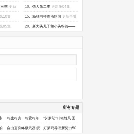
更新第03集
第三季
更新
10.
镖人第二季
更新第04集
第10集
15.
杨林的神奇动物园
更新全集
第05集
20.
新大头儿子和小头爸爸——
运动中国行
更新第40集
所有专题
市
相生相克，相爱相杀
"侏罗纪"引领雄风 国
产片下旬逆袭
的
自由变身终极武器 蚁
好莱坞导演新势力50