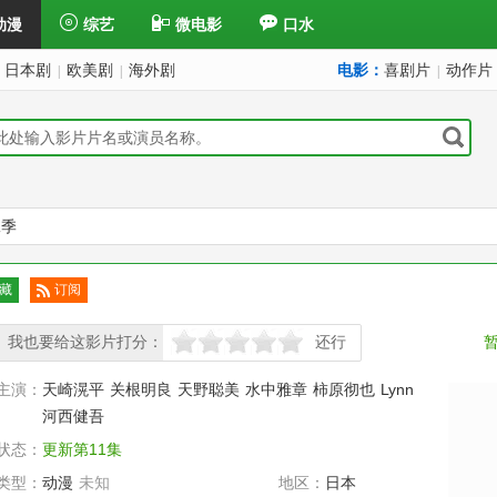
动漫
综艺
微电影
口水
日本剧
欧美剧
海外剧
电影：
喜剧片
动作片
|
|
|
二季
藏
订阅
已订
我也要给这影片打分：
阅
还行
很差
较差
还行
推荐
力荐
主演：
天崎滉平
关根明良
天野聪美
水中雅章
柿原彻也
Lynn
河西健吾
状态：
更新第11集
类型：
动漫
未知
地区：
日本