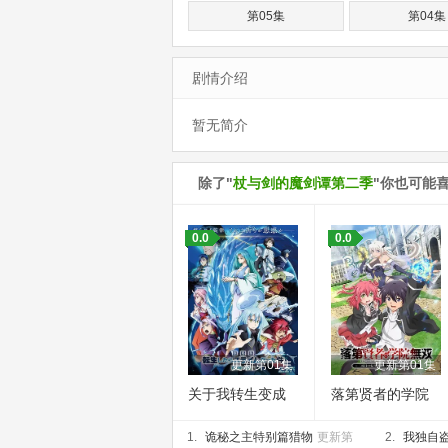
第05集
第04集
剧情介绍
暂无简介
除了"
杖与剑的魔剑谭第二季
"你也可能
0.0
0.0
更新第01集
更新第01集
关于我转生变成
落第贤者的学院
史莱姆这档事 苍
无双 第二回转
1.
海之泪篇 劇場版
诡秘之主特别篇猎物
更新第
生，S等级作弊魔
2.
我独自