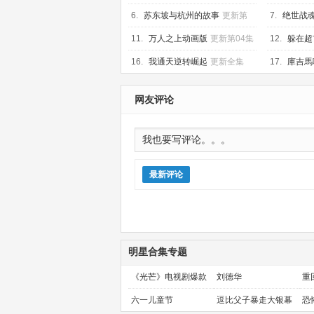
术师冒险
01集
6.
苏东坡与杭州的故事
更新第
7.
绝世战
05集
11.
万人之上动画版
更新第04集
12.
躲在超
新第12集
16.
我通天逆转崛起
更新全集
17.
庫吉馬
网友评论
最新评论
明星合集专题
《光芒》电视剧爆款
刘德华
重
预定！
金
六一儿童节
逗比父子暴走大银幕
恐