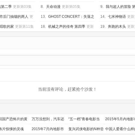
第13集
魂第二季
更新第03集
8.
天命动漫
更新第05集
9.
我与超人的冒险 
第02集
市后门抽烟的两人
更
13.
GHOST CONCERT：失落之
14.
七米神物语
更新
歌
更新第12集
唱歌的家
更新第11集
18.
机械之声的传奇 第四季
更新
19.
奔跑的木头
更新
第09集
当前没有评论，赶紧抢个沙发！
回国产恐怖片的黄
万万没想到，汽车还
“五一档”青春电影当
2015年5月内地影
时代
能干这个？
道
前瞻
怖片惊悚的灵魂
2015年7月内地影市
复兴武侠电影的N种尝
中国人爱看什么样