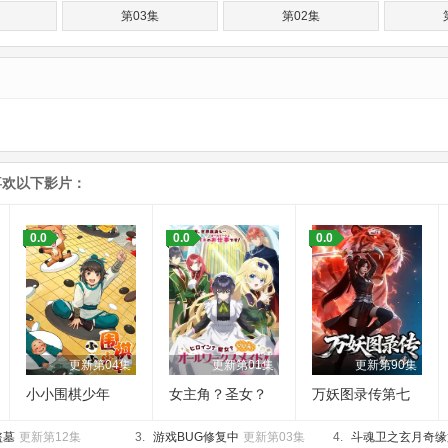
第03集
第02集
喜欢以下影片：
0.0
0.0
0.0
更新第04集
更新第01集
更新第90集
小小围棋少年
女主角？圣女？
万妖图录传第七
不，我是杂役女
季
盗墓
更新第12集
3.
游戏BUG修复中
仆（自豪）
更新第03集
4.
斗魂卫之玄月奇缘