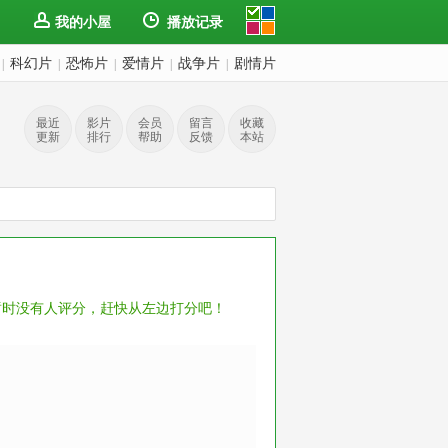
我的小屋
播放记录
科幻片
恐怖片
爱情片
战争片
剧情片
|
|
|
|
|
最近
影片
会员
留言
收藏
更新
排行
帮助
反馈
本站
暂时没有人评分，赶快从左边打分吧！