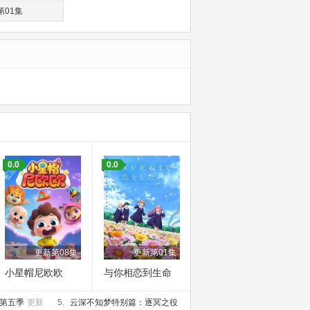
第01集
0.0
0.0
更新第08集
更新第01集
小星帽尼欧欧
与你相恋到生命
尽头
第五季
更新
5.
云深不知梦特别篇：逐冥之役