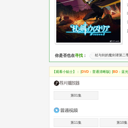
你是否也在
寻找
：
杖与剑的魔剑谭第二
【观看小贴士】： [
DVD
：普通清晰版] [
BD
：蓝光
第01集
第11集
第10集