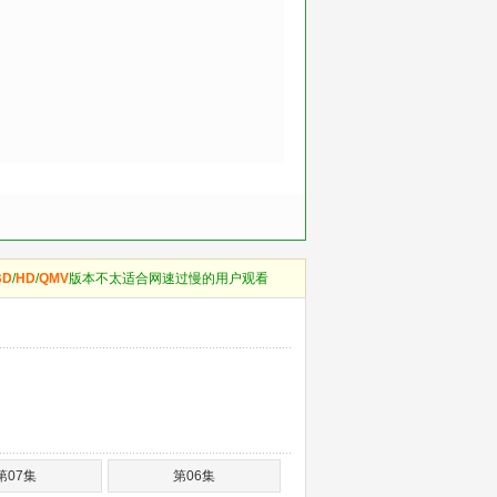
BD
/
HD
/
QMV
版本不太适合网速过慢的用户观看
第07集
第06集