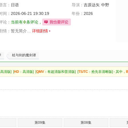
语言：
日语
导演：
吉原达矢
中野
英明
时间：
2026-06-21 19:30:19
年份：
2026
评论：
当前有
0
条评论，
剧情：
暂无简介…
详细剧情
季
杖与剑的魔剑谭
高清版] [
HD
：高清版] [
QMV
：有超清版和普清版] [
TS/TC
：抢先非清晰版] - 其中，
第09集
第08集