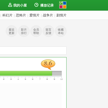
我的小屋
播放记录
科幻片
恐怖片
爱情片
战争片
剧情片
|
|
|
|
|
最近
影片
会员
留言
收藏
更新
排行
帮助
反馈
本站
8.6
8.6