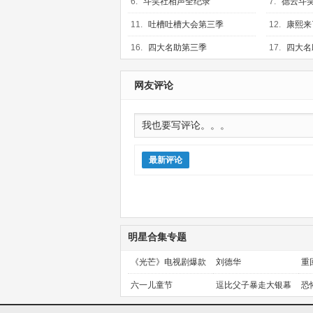
6.
斗笑社相声全纪录
7.
德云斗
11.
吐槽吐槽大会第三季
12.
康熙来
16.
四大名助第三季
17.
四大名
网友评论
最新评论
明星合集专题
《光芒》电视剧爆款
刘德华
重
预定！
金
六一儿童节
逗比父子暴走大银幕
恐