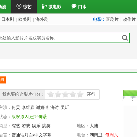
动漫
综艺
微电影
口水
日本剧
欧美剧
海外剧
电影：
喜剧片
动作片
|
|
|
订阅
已订
我也要给这影片打分：
还行
很差
较差
还行
推荐
力荐
主演：
何炅
李维嘉
谢娜
杜海涛
吴昕
状态：
版权原因,已经屏蔽
类型：
综艺
游戏
娱乐
搞笑
地区：
大陆
语言：
普通话对白/中文字幕
电台：
湖南卫
每周六