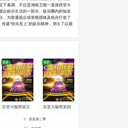
定下基调。不仅是湖南卫视一直保持至今
观众娱乐生活的一部分。娱乐圈内的知名
目，为普通观众或草根团体及组合打造了
传递“快乐至上”的娱乐精神，突出了以观
0.0
0.0
已完结
已完结
百变大咖秀第五
百变大咖秀第四
季
季
5.
室友第二季