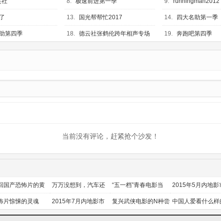
笑社
8.
极速前进第一季
9.
runningman2012
了
13.
国光帮帮忙2017
14.
四大名助第一季
助第四季
18.
德云社张鹤伦跨年相声专场
19.
奔跑吧第四季
长春站
当前没有评论，赶紧抢个沙发！
回国产恐怖片的黄
万万没想到，汽车还
“五一档”青春电影当
2015年5月内地影
时代
能干这个？
道
前瞻
怖片惊悚的灵魂
2015年7月内地影市
复兴武侠电影的N种尝
中国人爱看什么样
前瞻
试
喜剧？