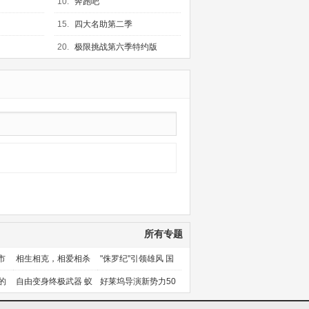
10.
奔跑吧
15.
四大名助第二季
20.
极限挑战第六季特约版
所有专题
市
相生相克，相爱相杀
"侏罗纪"引领雄风 国
产片下旬逆袭
的
自由变身终极武器 蚁
好莱坞导演新势力50
人能力使用者大盘点
人上篇