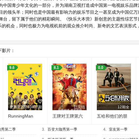
为中国青少年文化的一部分，并为湖南卫视打造成中国第一电视娱乐品牌
目的领头羊；同时也是中国最有影响力的娱乐节目之一甚至成为中国亿万
舞台，留下属于他们的精彩瞬间。《快乐大本营》新创意的主题性综艺节
快乐的机会，同时也极力为电视机前的观众推介时尚、新奇的文艺表演形式，
下影片：
9.6
8.1
0.0
更新至20240407期
已完结
12期全
RunningMan
王牌对王牌第六
五哈和他们的朋
季
友
咖秀第二季
3.
百变大咖秀第一季
4.
室友第一季