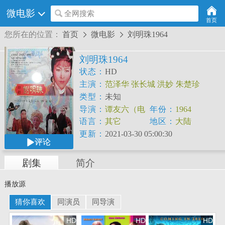
微电影
全网搜索
首页
您所在的位置：
首页
微电影
刘明珠1964


刘明珠1964
状态：
HD
主演：
范泽华
张长城
洪妙
朱楚珍
类型：
未知
导演：
谭友六（电
年份：
1964
影导演）
吴峰（戏
语言：
其它
地区：
大陆
曲导演）
更新：
2021-03-30 05:00:30
评论
剧集
简介
播放源
猜你喜欢
同演员
同导演
HD
HD
HD