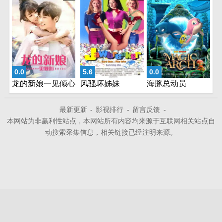
0.0
5.6
0.0
龙的新娘一见倾心
风骚坏姊妹
海豚总动员
最新更新
-
影视排行
-
留言反馈
-
本网站为非赢利性站点，本网站所有内容均来源于互联网相关站点自
动搜索采集信息，相关链接已经注明来源。