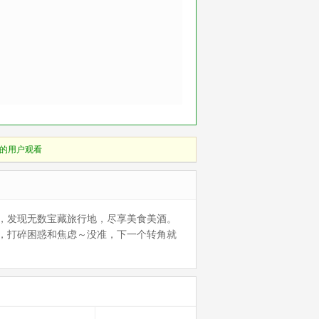
的用户观看
，发现无数宝藏旅行地，尽享美食美酒。
，打碎困惑和焦虑～没准，下一个转角就