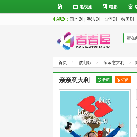
电视剧
电影
电视剧：
国产剧
香港剧
台湾剧
韩国剧
|
|
|
|
首页
微电影
亲亲意大利
更
亲亲意大利
收藏
订阅
已订
阅