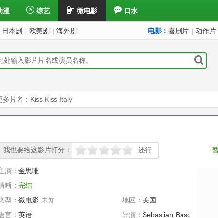
动漫
综艺
微电影
口水
日本剧
欧美剧
海外剧
电影：
喜剧片
动作片
|
|
|
多片名：Kiss Kiss Italy
我也要给这影片打分：
还行
很差
较差
还行
推荐
力荐
主演：
金思唯
清晰：
完结
类型：
微电影
未知
地区：
美国
语言：
英语
导演：
Sebastian
Basco