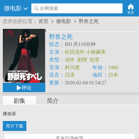
微电影
全网搜索
首页
您所在的位置：
首页
微电影
野兽之死


野兽之死
状态：
BD 共119分钟
主演：
松田优作
小林麻美
类型：
动作
剧情
犯罪
导演：
村川透
年份：
1980
语言：
日语
地区：
日本
更新：
2026-02-04 01:54:27
评论
剧集
简介
播放源
荐片下载
蓝光日语中字