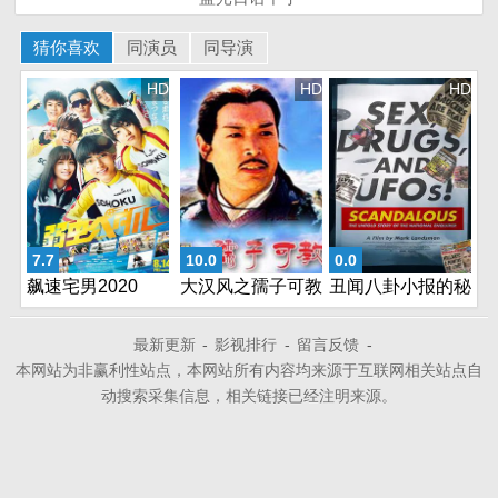
猜你喜欢
同演员
同导演
HD
HD
HD
7.7
10.0
0.0
飙速宅男2020
大汉风之孺子可教
丑闻八卦小报的秘
辛
最新更新
-
影视排行
-
留言反馈
-
本网站为非赢利性站点，本网站所有内容均来源于互联网相关站点自
动搜索采集信息，相关链接已经注明来源。