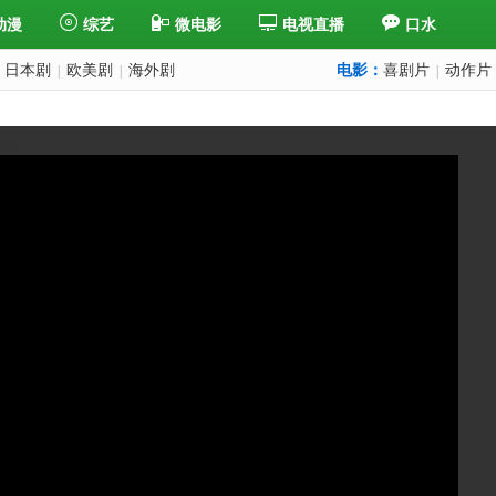
动漫
综艺
微电影
电视直播
口水
日本剧
欧美剧
海外剧
电影：
喜剧片
动作片
|
|
|
一集