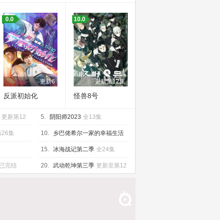
0.0
10.0
更新6
更新第12集
反派初始化
怪兽8号
更新第12
5.
阴阳师2023
全13集
26集
10.
乡巴佬希尔一家的幸福生活
第十三季
已完结
15.
冰海战记第二季
全24集
已完结
20.
武动乾坤第三季
更新至第12
集