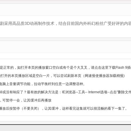
该剧采用高品质3D动画制作技术，结合目前国内外科幻粉丝广受好评的内
是正常的，如打开本页的播放窗口空白或有个是个大叉叉，请点击这里下载Flash 9插
，如打开的本页播放区域是空白一片，可以尝试刷新本页（网速慢使播放器加载稍慢)
电脑上音量调节功能，拉动平衡杆到任意一边调整语种。
没有响应了？最有效的解决方法是：IE浏览器--工具-- Internet选项--点击"删
，可暂停一会，让其缓冲后再播放
播放后按暂停（不要关闭），让其缓冲，这样看完这集就可以很流畅的看下一集了。