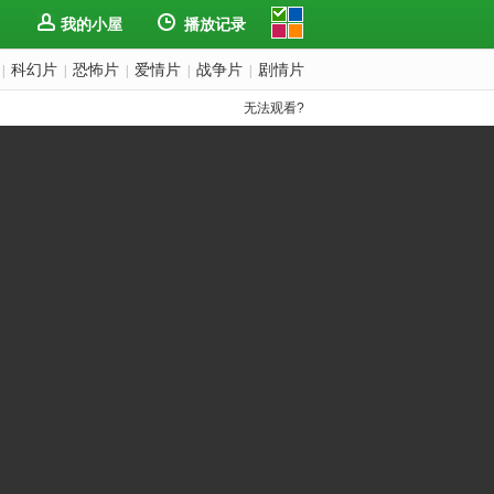
我的小屋
播放记录
科幻片
恐怖片
爱情片
战争片
剧情片
|
|
|
|
|
无法观看?