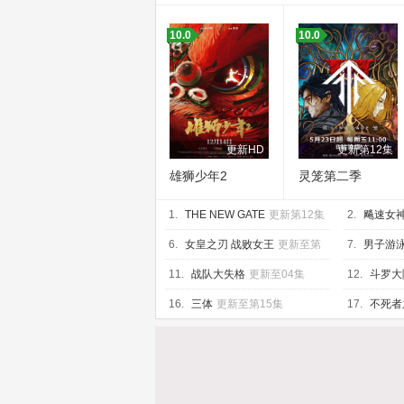
10.0
10.0
更新HD
更新第12集
雄狮少年2
灵笼第二季
1.
THE NEW GATE
更新第12集
2.
飚速女
6.
女皇之刃 战败女王
更新至第
7.
男子游
04集
合泳之约定
11.
战队大失格
更新至04集
12.
斗罗大
至75集
16.
三体
更新至第15集
17.
不死者