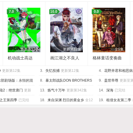
7.0
10.0
0.0
更新第12集
更新第12集
全6集
机动战士高达
画江湖之不良人
格林童话变奏曲
GQuuuuuuX
第七季
神
更新第12集
3.
失忆投捕
更新第12集
4.
花野井君和相思病
集
泳部剧场版：永恒的混
8.
暴太郎战队DON BROTHERS
9.
盖世帝尊
更新至第
已完结
已完结
陆2：绝世唐门
更新
13.
炼气十万年
更新第342集
14.
深海
已完结
之王第四季
已完结
18.
来自深渊 烈日的黄金乡
全12
19.
租借女友第二季
集