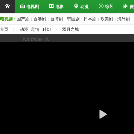
电视剧
电影
动漫
综艺
微
电视剧：
国产剧
香港剧
台湾剧
韩国剧
日本剧
欧美剧
海外剧
|
|
|
|
|
|
首页
动漫
剧情
科幻
双月之城
展开/缩进选集
双月之城 第02集
上一集
下一集