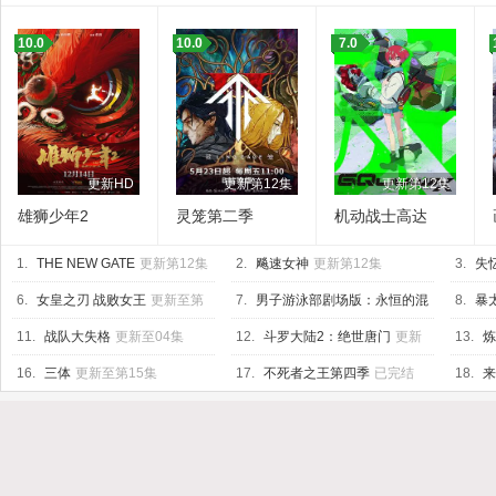
10.0
10.0
7.0
更新HD
更新第12集
更新第12集
雄狮少年2
灵笼第二季
机动战士高达
GQuuuuuuX
1.
THE NEW GATE
更新第12集
2.
飚速女神
更新第12集
3.
失
6.
女皇之刃 战败女王
更新至第
7.
男子游泳部剧场版：永恒的混
8.
暴太
04集
合泳之约定
已完结
已完结
11.
战队大失格
更新至04集
12.
斗罗大陆2：绝世唐门
更新
13.
炼
至75集
16.
三体
更新至第15集
17.
不死者之王第四季
已完结
18.
来
集